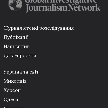
Журналістські розслідування
Публікації
Наш вплив
Дата-проєкти
Україна та світ
Миколаїв
Херсон
Одеса