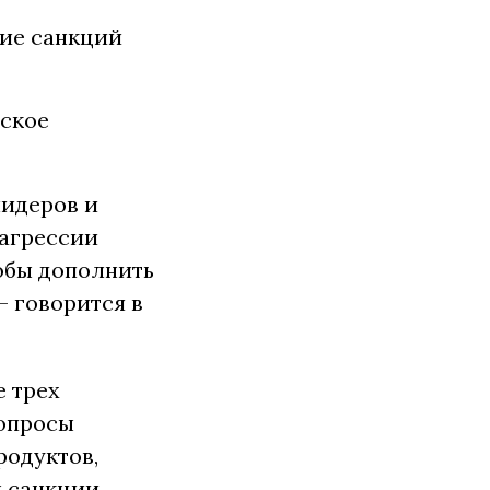
ие санкций
зское
лидеров и
 агрессии
тобы дополнить
— говорится в
 трех
вопросы
родуктов,
ы санкции