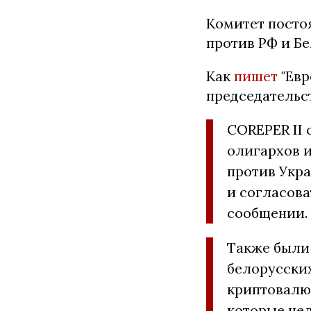
Комитет посто
против РФ и Бе
Как
пишет
"Евр
председательст
COREPER II 
олигархов и
против Укра
и согласова
сообщении.
Также были
белорусских
криптовалют
которые нел