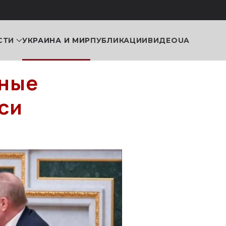
СТИ
УКРАИНА И МИР
ПУБЛИКАЦИИ
ВИДЕО
UA
ьные
си