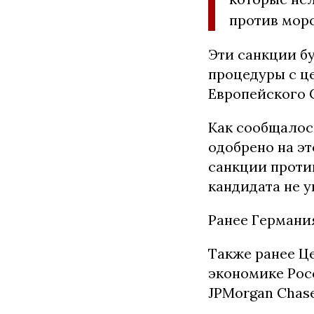
против морс
Эти санкции б
процедуры с ц
Европейского 
Как сообщалось
одобрено на эт
санкции против
кандидата не 
Ранее Герман
Также ранее Ц
экономике Росс
JPMorgan Chase