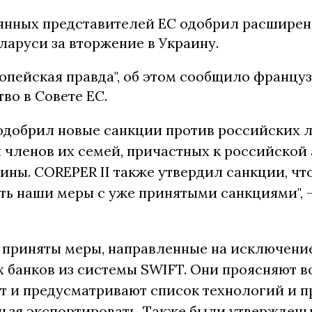
янных представителей ЕС одобрил расширен
ларуси за вторжение в Украину.
опейская правда", об этом сообщило францу
во в Совете ЕС.
одобрил новые санкции против российских 
 членов их семей, причастных к российской
ины. COREPER II также утвердил санкции, ч
ть наши меры с уже принятыми санкциями", 
 приняты меры, направленные на исключение
 банков из системы SWIFT. Они проясняют 
 и предусматривают список технологий и п
ьзя экспортировать. Также были утвержден