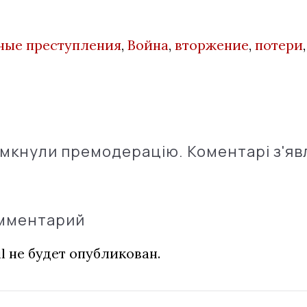
ные преступления
,
Война
,
вторжение
,
потери
імкнули премодерацію. Коментарі з'яв
омментарий
l не будет опубликован.