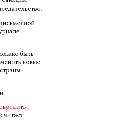
дседательство.
 письменной
урнале
должно быть
именить новые
 страны-
и.
овредить
 считает