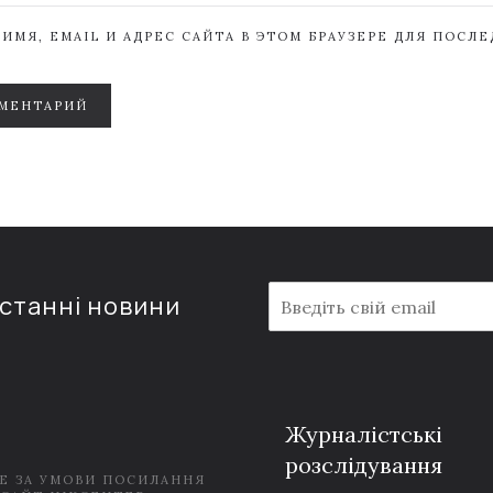
ИМЯ, EMAIL И АДРЕС САЙТА В ЭТОМ БРАУЗЕРЕ ДЛЯ ПОСЛ
МЕНТАРИЙ
E
останні новини
m
a
i
l
*
Журналістські
розслідування
Е ЗА УМОВИ ПОСИЛАННЯ