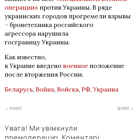
операции»
против Украины. В ряде
украинских городов прогремели взрывы
– бронетехника российского
агрессора нарушила
госграницу Украины.
Как известно,
в Украине введено
военное
положение
после вторжения России.
Беларусь
,
Война
,
Войска
,
РФ
,
Украина
← РАНЕЕ
ДАЛЕЕ →
Увага! Ми увімкнули
премодерацію. Коментарі