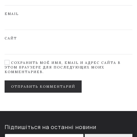
EMAIL
САЙТ
СОХРАНИТЬ МОЁ ИМЯ, EMAIL И АДРЕС САЙТА В
ЭТОМ БРАУЗЕРЕ ДЛЯ ПОСЛЕДУЮЩИХ МОИХ
КОММЕНТАРИЕВ.
ОТПРАВИТЬ КОММЕНТАРИЙ
Підпишіться на останні новини
E