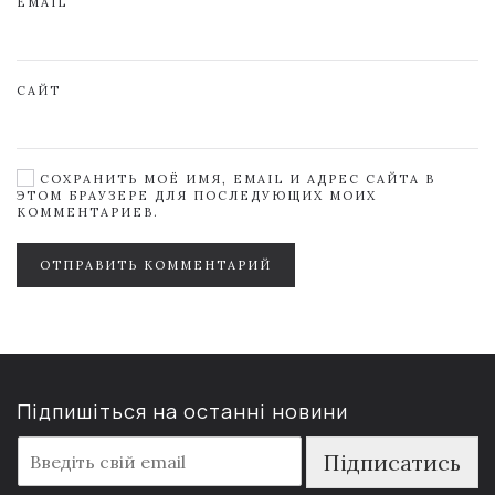
EMAIL
САЙТ
СОХРАНИТЬ МОЁ ИМЯ, EMAIL И АДРЕС САЙТА В
ЭТОМ БРАУЗЕРЕ ДЛЯ ПОСЛЕДУЮЩИХ МОИХ
КОММЕНТАРИЕВ.
ОТПРАВИТЬ КОММЕНТАРИЙ
Підпишіться на останні новини
E
Підписатись
m
a