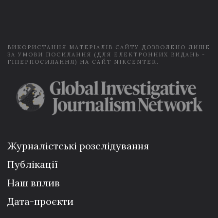
i
l
*
ВИКОРИСТАННЯ МАТЕРІАЛІВ САЙТУ ДОЗВОЛЕНО ЛИШЕ
ЗА УМОВИ ПОСИЛАННЯ (ДЛЯ ЕЛЕКТРОННИХ ВИДАНЬ -
ГІПЕРПОСИЛАННЯ) НА САЙТ NIKCENTER.
Журналістські розслідування
Публікації
Наш вплив
Дата-проєкти