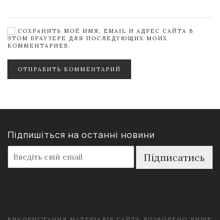
СОХРАНИТЬ МОЁ ИМЯ, EMAIL И АДРЕС САЙТА В
ЭТОМ БРАУЗЕРЕ ДЛЯ ПОСЛЕДУЮЩИХ МОИХ
КОММЕНТАРИЕВ.
ОТПРАВИТЬ КОММЕНТАРИЙ
Підпишіться на останні новини
E
Підписатись
m
a
i
l
*
ВИКОРИСТАННЯ МАТЕРІАЛІВ САЙТУ ДОЗВОЛЕНО ЛИШЕ