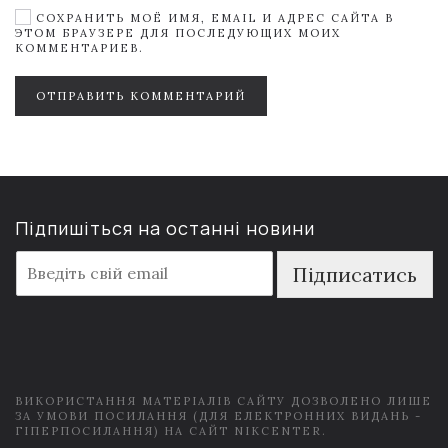
СОХРАНИТЬ МОЁ ИМЯ, EMAIL И АДРЕС САЙТА В
ЭТОМ БРАУЗЕРЕ ДЛЯ ПОСЛЕДУЮЩИХ МОИХ
КОММЕНТАРИЕВ.
ОТПРАВИТЬ КОММЕНТАРИЙ
Підпишіться на останні новини
E
Підписатись
m
a
i
l
*
ВИКОРИСТАННЯ МАТЕРІАЛІВ САЙТУ ДОЗВОЛЕНО ЛИШЕ
ЗА УМОВИ ПОСИЛАННЯ (ДЛЯ ЕЛЕКТРОННИХ ВИДАНЬ -
ГІПЕРПОСИЛАННЯ) НА САЙТ NIKCENTER.