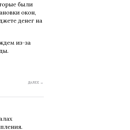
оторые были
ановки окон,
джете денег на
ждем из-за
ды.
ДАЛЕЕ →
алах
упления.