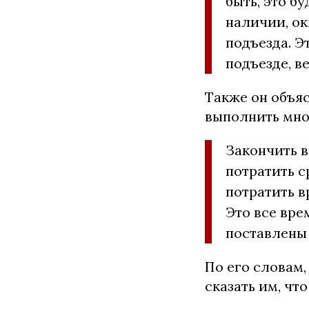
быть, это б
наличии, ок
подъезда. Э
подъезде, в
Также он объяс
выполнить мно
Закончить в
потратить с
потратить в
Это все вре
поставлены 
По его словам,
сказать им, чт