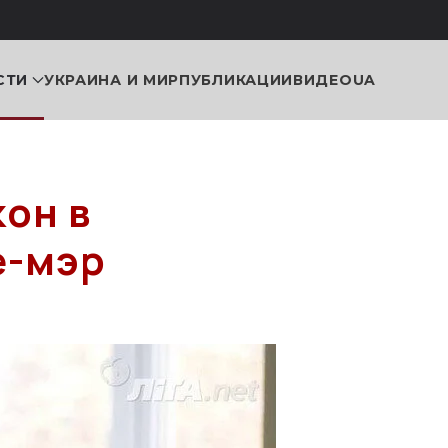
СТИ
УКРАИНА И МИР
ПУБЛИКАЦИИ
ВИДЕО
UA
и
он в
е-мэр