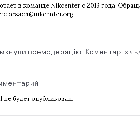
отает в команде Nikcenter с 2019 года. Обращ
чте
orsach@nikcenter.org
імкнули премодерацію. Коментарі з'яв
омментарий
l не будет опубликован.