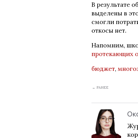
В результате о
выделены в это
смогли потрати
откосы нет.
Напомним, шко
протекающих 
бюджет
,
много
← РАНЕЕ
Ок
Жур
кор