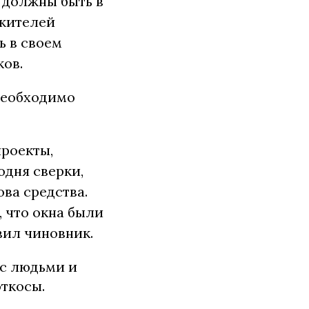
ы должны быть в
 жителей
ь в своем
ков.
 необходимо
проекты,
одня сверки,
ова средства.
, что окна были
вил чиновник.
 с людьми и
откосы.