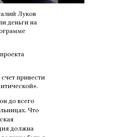
талий Луков
ли деньги на
рограмме
 проекта
 счет привести
литической».
он до всего
ольницах. Что
еская
иция должна