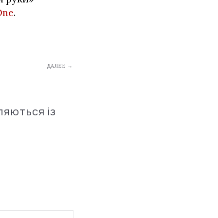
One
.
ДАЛЕЕ →
ляються із