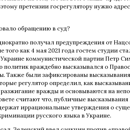
оэтому претензии госрегулятору нужно адре
овало обращению в суд?
днократно получал предупреждения от Нацсо
е того как 4 мая 2021 года гостем студии ст
 Украине коммунистической партии Петр Си
ю политик враждебно высказывался о Право
ы. Также были зафиксированы высказывани
торые регулятор определил, как высказыван
 разжигание вражды и основываются на неп
совете считают что, публичные высказывания
держат иррациональные утверждения о сущ
криминации русского языка в Украине.
исал, Зеленский ввел санкции против «право