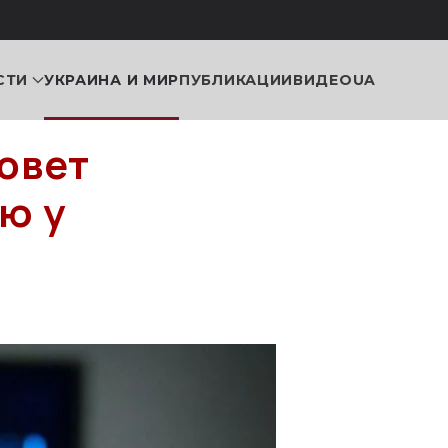
СТИ
УКРАИНА И МИР
ПУБЛИКАЦИИ
ВИДЕО
UA
овет
ю у