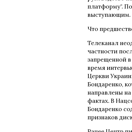
платформу". П
выступающим.
Что предшеств
Телеканал нео
частности посл
запрещенной в
время интервь
Церкви Украин
Бондаренко, ко
направлены на
фактах. В Нац
Бондаренко со
признаков дис
Ранее Центр п