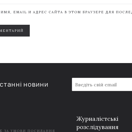
ИМЯ, EMAIL И АДРЕС САЙТА В ЭТОМ БРАУЗЕРЕ ДЛЯ ПОСЛ
МЕНТАРИЙ
E
останні новини
m
a
i
l
*
Журналістські
розслідування
Е ЗА УМОВИ ПОСИЛАННЯ