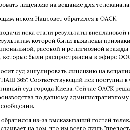
ровать лицензию на вещание для телеканала
ющим иском Нацсовет обратился в ОАСК.
подачи иска стали результаты внеплановой 
результатам которой были выявлены признак
циональной, расовой и религиозной вражды 
, которые были распространены в эфире ООО
осит суд аннулировать лицензию на вещани
"НАШ 365". Соответствующий иск поступил 
ивный суд города Киева. Сейчас ОАСК реша
оизводства по данному административному и
 сообщении.
 обратился из-за высказываний гостей телек
стаивает на том, что им всего лишь "предос