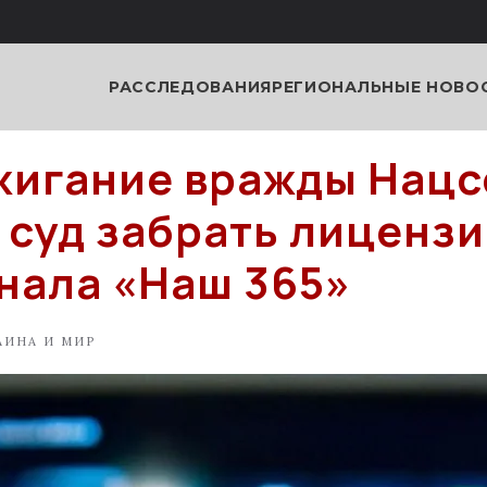
РАССЛЕДОВАНИЯ
РЕГИОНАЛЬНЫЕ НОВО
жигание вражды Нацс
 суд забрать лицензи
нала «Наш 365»
АИНА И МИР