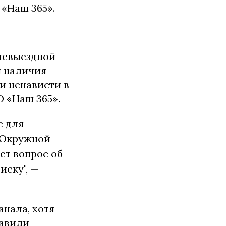
 «Наш 365».
невыездной
и наличия
и ненависти в
 «Наш 365».
е для
в Окружной
ет вопрос об
ску", —
анала, хотя
тавили