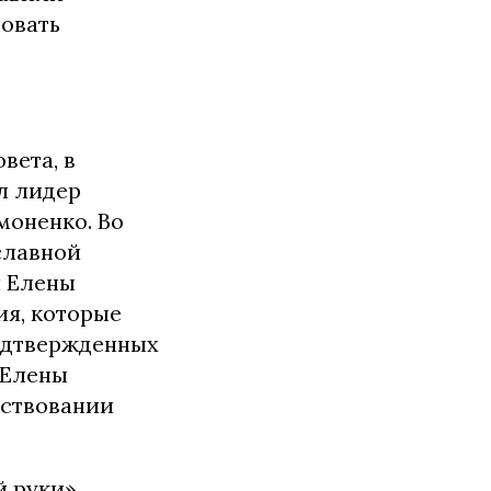
совать
вета, в
ал лидер
моненко. Во
славной
я Елены
ия, которые
одтвержденных
 Елены
ествовании
й руки»