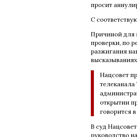
просит аннули
С соответству
Причиной для 
проверки, по 
разжигания на
высказываниях
Нацсовет пр
телеканала 
администрат
открытии пр
говорится в
В суд Нацсовет
руководство на