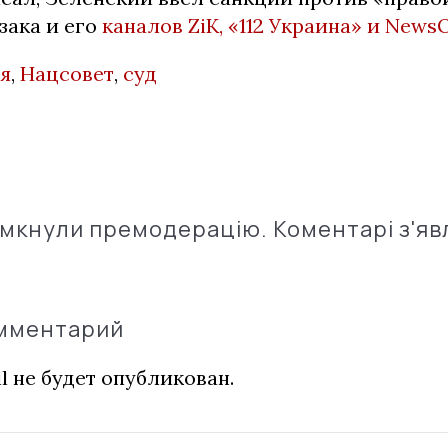
зака и его
каналов ZiK, «112 Украина» и News
я
,
Нацсовет
,
суд
імкнули премодерацію. Коментарі з'яв
омментарий
l не будет опубликован.