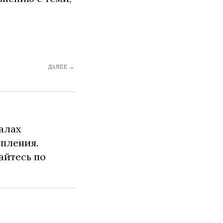
ДАЛЕЕ →
алах
упления.
айтесь по