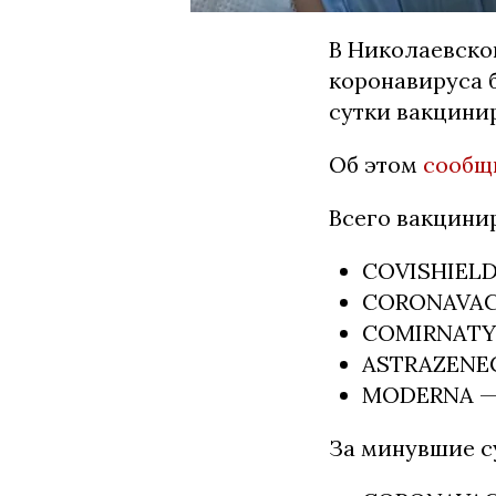
В Николаевско
коронавируса б
сутки вакцини
Об этом
сообщ
Всего вакцини
COVISHIELD 
CORONAVAC — 
COMIRNATY (P
ASTRAZENECA 
MODERNA — 34
За минувшие с