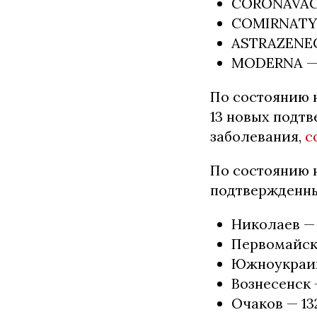
CORONAVAC — 
COMIRNATY (P
ASTRAZENECA 
MODERNA — 32
По состоянию н
13 новых подт
заболевания,
с
По состоянию н
подтвержденны
Николаев — 4
Первомайск —
Южноукраин
Вознесенск 
Очаков — 13