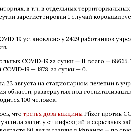
иториях, в т.ч. в отдельных территориальных
сутки зарегистрирован 1 случай коронавиру
OVID-19 установлено у 2429 работников учр
ия.
льных COVID-19 за сутки — 11, всего — 68665.
COVID-19 — 1878, за сутки — 0.
на 23 августа на стационарном лечении в уч
ия области, развернутых под госпитализаци
ходится 100 человек.
ось, что
третья доза вакцины
Pfizer против C
лучшила защиту от инфекций и серьезных за
возрасте 60 лет и старше в Израиле — по сра