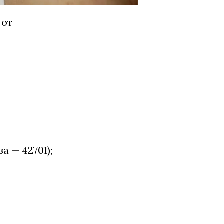
 от
а — 42701);