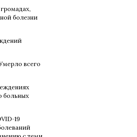
 громадах,
сной болезни
еждений
 Умерло всего
реждениях
ю больных
OVID-19
болеваний
внению с теми,