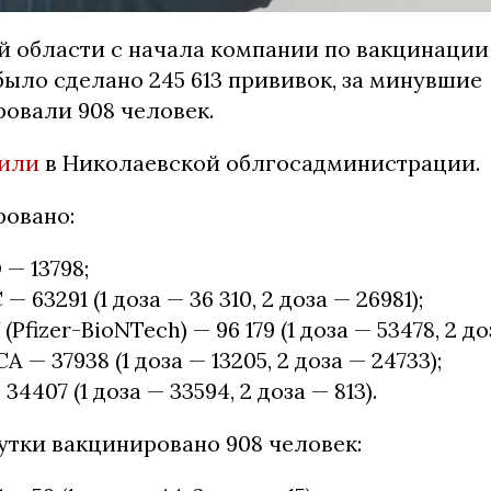
й области с начала компании по вакцинации
ыло сделано 245 613 прививок, за минувшие
ровали 908 человек.
или
в Николаевской облгосадминистрации.
ровано:
— 13798;
63291 (1 доза — 36 310, 2 доза — 26981);
fizer-BioNTech) — 96 179 (1 доза — 53478, 2 доз
— 37938 (1 доза — 13205, 2 доза — 24733);
407 (1 доза — 33594, 2 доза — 813).
утки вакцинировано 908 человек: