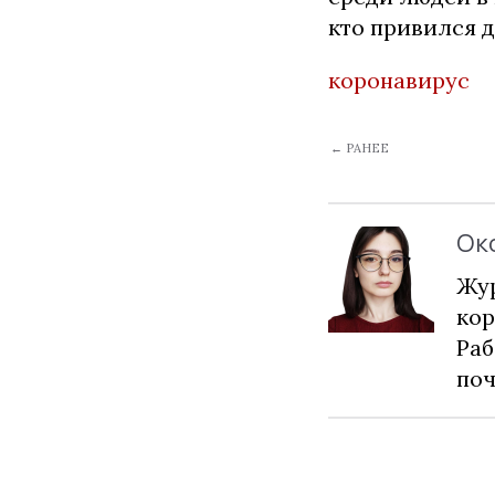
кто привился 
коронавирус
← РАНЕЕ
Ок
Жур
кор
Раб
по