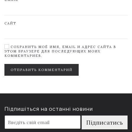
САЙТ
СОХРАНИТЬ МОЁ ИМЯ, EMAIL И АДРЕС САЙТА В
ЭТОМ БРАУЗЕРЕ ДЛЯ ПОСЛЕДУЮЩИХ МОИХ
КОММЕНТАРИЕВ.
ОТПРАВИТЬ КОММЕНТАРИЙ
Підпишіться на останні новини
E
Підписатись
m
a