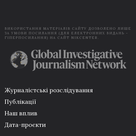
i
l
*
ВИКОРИСТАННЯ МАТЕРІАЛІВ САЙТУ ДОЗВОЛЕНО ЛИШЕ
ЗА УМОВИ ПОСИЛАННЯ (ДЛЯ ЕЛЕКТРОННИХ ВИДАНЬ -
ГІПЕРПОСИЛАННЯ) НА САЙТ NIKCENTER.
Журналістські розслідування
Публікації
Наш вплив
Дата-проєкти