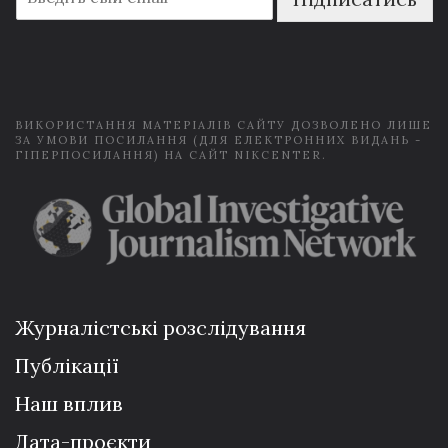
m
a
i
l
*
ВИКОРИСТАННЯ МАТЕРІАЛІВ САЙТУ ДОЗВОЛЕНО ЛИШЕ
ЗА УМОВИ ПОСИЛАННЯ (ДЛЯ ЕЛЕКТРОННИХ ВИДАНЬ -
ГІПЕРПОСИЛАННЯ) НА САЙТ NIKCENTER.
Журналістські розслідування
Публікації
Наш вплив
Дата-проєкти