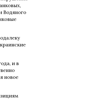
анковых,
и Водяного
анковые
подалеку
украинские
ода, и в
твенно
я новое
озициям