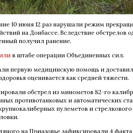
ние 10 июня 12 раз нарушали режим прекращ
йствий на Донбассе. Вследствие обстрелов о
енный получил ранение.
или
в штабе операции Объединенных сил.
али первую медицинскую помощь и доставили
здоровья оценивается как средней тяжести.
сировали обстрел из минометов 82-го калибр
учных противотанковых и автоматических ст
 крупнокалиберных пулеметов и стрелкового
ловки.
дяного на Приазовье зафиксировали 4 факт