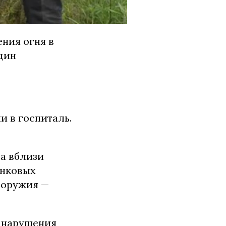
ения огня в
дин
 в госпиталь.
а вблизи
анковых
 оружия —
а нарушения