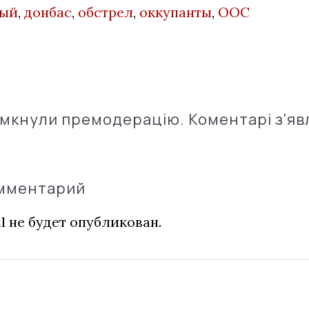
ный
,
донбас
,
обстрел
,
оккупанты
,
ООС
імкнули премодерацію. Коментарі з'яв
омментарий
l не будет опубликован.