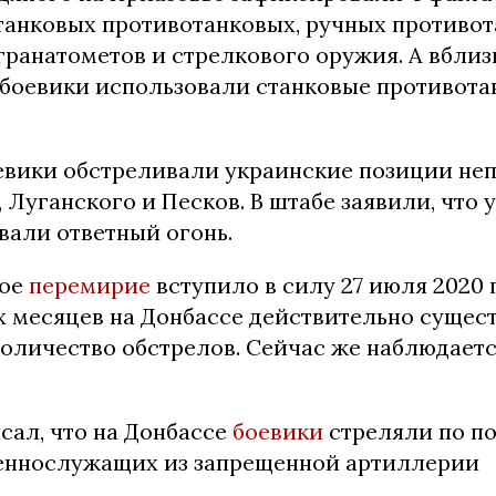
танковых противотанковых, ручных противот
гранатометов и стрелкового оружия. А вблиз
 боевики использовали станковые противот
оевики обстреливали украинские позиции не
 Луганского и Песков. В штабе заявили, что 
вали ответный огонь.
вое
перемирие
вступило в силу 27 июля 2020 г
х месяцев на Донбассе действительно сущес
оличество обстрелов. Сейчас же наблюдаетс
сал, что на Донбассе
боевики
стреляли по п
еннослужащих из запрещенной артиллерии