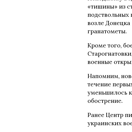
«тишины» из с
подствольных 
возле Донецка
гранатометы.
Кроме того, б
Старогнатовки,
военные откры
Напомним, но
течение первы
уменьшилось к
обострение.
Ранее Центр пи
украинских во