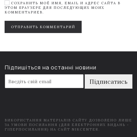
СОХРАНИТЬ МОЁ ИМЯ, EMAIL И АДРЕС САЙТА В
ЭТОМ БРАУЗЕРЕ ДЛЯ ПОСЛЕДУЮЩИХ МОИХ
КОММЕНТАРИЕВ.
ОТПРАВИТЬ КОММЕНТАРИЙ
Підпишіться на останні новини
E
Підписатись
m
a
i
l
*
ВИКОРИСТАННЯ МАТЕРІАЛІВ САЙТУ ДОЗВОЛЕНО ЛИШЕ
ЗА УМОВИ ПОСИЛАННЯ (ДЛЯ ЕЛЕКТРОННИХ ВИДАНЬ -
ГІПЕРПОСИЛАННЯ) НА САЙТ NIKCENTER.