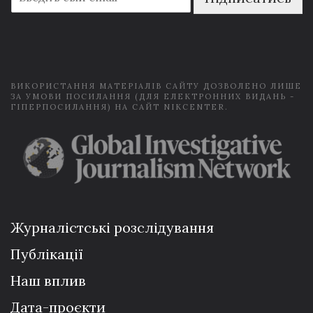
m
a
i
l
*
ВИКОРИСТАННЯ МАТЕРІАЛІВ САЙТУ ДОЗВОЛЕНО ЛИШЕ
ЗА УМОВИ ПОСИЛАННЯ (ДЛЯ ЕЛЕКТРОННИХ ВИДАНЬ -
ГІПЕРПОСИЛАННЯ) НА САЙТ NIKCENTER.
Журналістські розслідування
Публікації
Наш вплив
Дата-проєкти