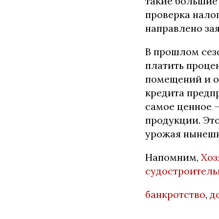
такие большие 
проверка нало
направлено за
В прошлом сез
платить процен
помещений и об
кредита предп
самое ценное 
продукции. Это
урожая нынешн
Напомним,
Хоз
судостроительн
банкротство
,
д