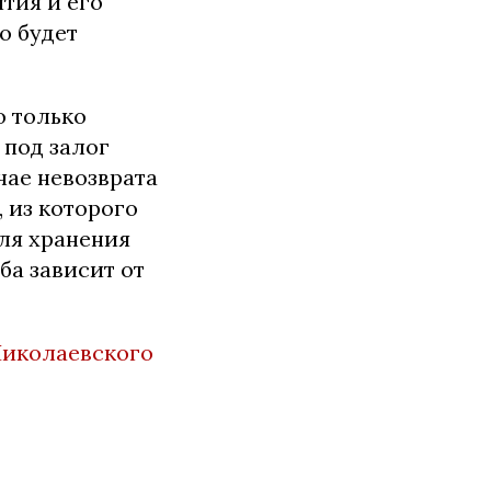
тия и его
о будет
о только
 под залог
чае невозврата
 из которого
ля хранения
ба зависит от
Николаевского