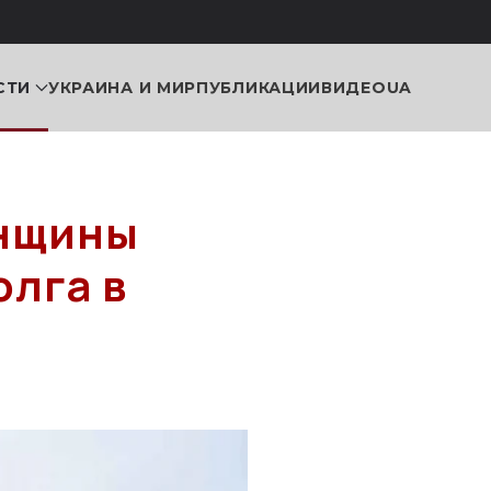
СТИ
УКРАИНА И МИР
ПУБЛИКАЦИИ
ВИДЕО
UA
онщины
олга в