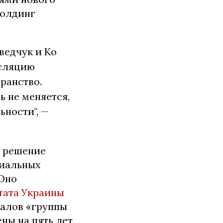
холдинг
ведчук и Ко
нсляцию
ранство.
ь не меняется,
ьности", —
е решение
циальных
 Оно
тата Украины
алов «группы
ны на пять лет.