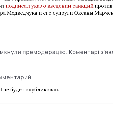
нт
подписал указ о введении санкций
против
ора Медведчука и его супруги Оксаны Марчен
імкнули премодерацію. Коментарі з'яв
омментарий
l не будет опубликован.