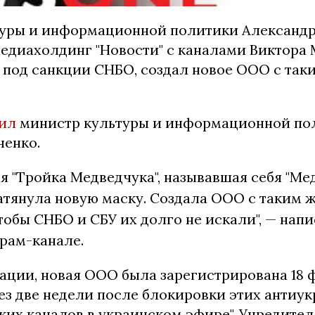
уры и информационной политики Александр
медиахолдинг "Новости" с каналами Виктора 
 под санкции СНБО, создал новое ООО с так
щил
министр культуры и информационной по
ченко.
 "Тройка Медведчука", называвшая себя "М
натянула новую маску. Создала ООО с таким 
тобы СНБО и СБУ их долго не искали", — напи
рам-канале.
ации, новая ООО была зарегистрирована 18 
ез две недели после блокировки этих антиу
ких каналов в украинском эфире". Учредите