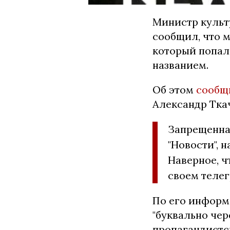
Министр культ
сообщил, что 
который попал
названием.
Об этом
сооб
Александр Тка
Запрещенная
"Новости", 
Наверное, ч
своем телег
По его информ
"буквально чер
пропагандистс