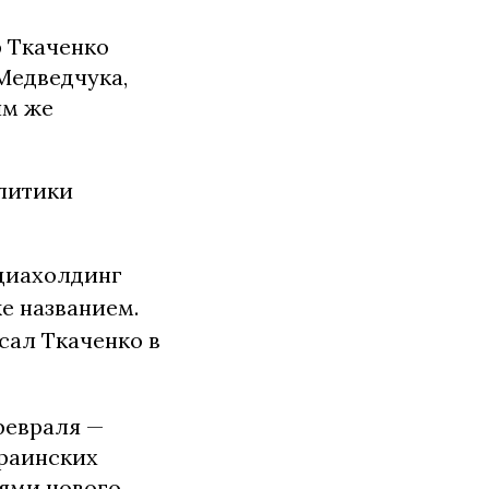
 Ткаченко
Медведчука,
им же
литики
едиахолдинг
же названием.
сал Ткаченко в
февраля —
краинских
лями нового