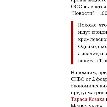
ООО являются 
"Новости" — 100
Похоже, чт
ищут юриди
кремлевско
Однако, ско
а значит, и
написал Тка
Напомним, пре
СНБО от 2 фев
экономических
предусматрив
Тараса Козака
Медведчука» — 