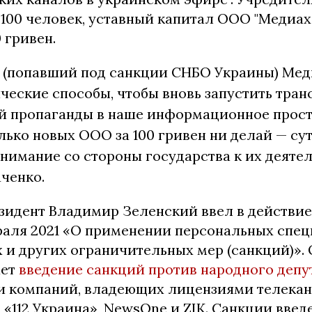
100 человек, уставный капитал ООО "Медиа
 гривен.
о (попавший под санкции СНБО Украины) Мед
ческие способы, чтобы вновь запустить тра
й пропаганды в наше информационное прост
лько новых ООО за 100 гривен ни делай — сут
 внимание со стороны государства к их деятел
ченко.
зидент Владимир Зеленский ввел в действи
раля 2021 «О применении персональных спе
 и других ограничительных мер (санкций)».
ает
введение санкций против народного депу
и компаний, владеющих лицензиями телекан
«112 Украина», NewsOne и ZIK. Санкции введе