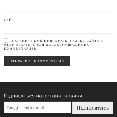
САЙТ
СОХРАНИТЬ МОЁ ИМЯ, EMAIL И АДРЕС САЙТА В
ЭТОМ БРАУЗЕРЕ ДЛЯ ПОСЛЕДУЮЩИХ МОИХ
КОММЕНТАРИЕВ.
ОТПРАВИТЬ КОММЕНТАРИЙ
Підпишіться на останні новини
E
Підписатись
m
a