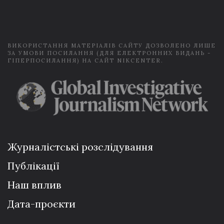
i
l
*
ВИКОРИСТАННЯ МАТЕРІАЛІВ САЙТУ ДОЗВОЛЕНО ЛИШЕ
ЗА УМОВИ ПОСИЛАННЯ (ДЛЯ ЕЛЕКТРОННИХ ВИДАНЬ -
ГІПЕРПОСИЛАННЯ) НА САЙТ NIKCENTER.
Журналістські розслідування
Публікації
Наш вплив
Дата-проєкти