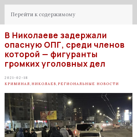
Перейти к содержимому
В Николаеве задержали
опасную ОПГ, среди членов
которой — фигуранты
громких уголовных дел
2021-02-18
КРИМИНАЛ
,
НИКОЛАЕВ
,
РЕГИОНАЛЬНЫЕ НОВОСТИ