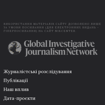
a
i
l
*
ВИКОРИСТАННЯ МАТЕРІАЛІВ САЙТУ ДОЗВОЛЕНО ЛИШЕ
ЗА УМОВИ ПОСИЛАННЯ (ДЛЯ ЕЛЕКТРОННИХ ВИДАНЬ -
ГІПЕРПОСИЛАННЯ) НА САЙТ NIKCENTER.
Журналістські розслідування
Публікації
Наш вплив
Дата-проєкти