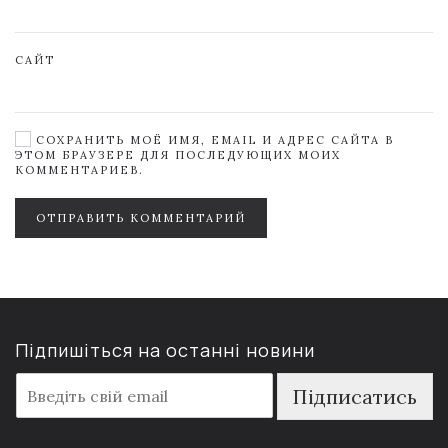
САЙТ
СОХРАНИТЬ МОЁ ИМЯ, EMAIL И АДРЕС САЙТА В
ЭТОМ БРАУЗЕРЕ ДЛЯ ПОСЛЕДУЮЩИХ МОИХ
КОММЕНТАРИЕВ.
ОТПРАВИТЬ КОММЕНТАРИЙ
Підпишіться на останні новини
E
Підписатись
m
a
i