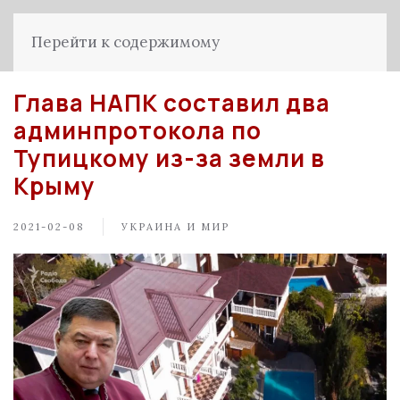
Перейти к содержимому
Глава НАПК составил два
админпротокола по
Тупицкому из-за земли в
Крыму
2021-02-08
УКРАИНА И МИР