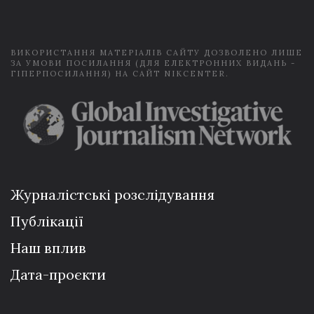
l
*
ВИКОРИСТАННЯ МАТЕРІАЛІВ САЙТУ ДОЗВОЛЕНО ЛИШЕ
ЗА УМОВИ ПОСИЛАННЯ (ДЛЯ ЕЛЕКТРОННИХ ВИДАНЬ -
ГІПЕРПОСИЛАННЯ) НА САЙТ NIKCENTER.
Журналістські розслідування
Публікації
Наш вплив
Дата-проєкти