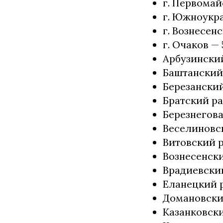
г. Первомайск
г. Южноукра
г. Вознесенс
г. Очаков — 
Арбузинский
Баштанский 
Березанский
Братский ра
Березнегова
Веселиновск
Витовский ра
Вознесенски
Врадиевский
Еланецкий р
Домановский
Казанковски