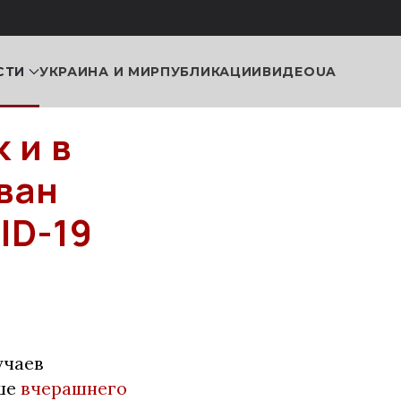
СТИ
УКРАИНА И МИР
ПУБЛИКАЦИИ
ВИДЕО
UA
 и в
ван
ID-19
учаев
ыше
вчерашнего