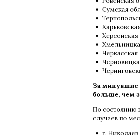
Ровенская о
Сумская обл
Тернопольск
Харьковская
Херсонская 
Хмельницкая
Черкасская 
Черновицкая
Черниговска
За минувшие 
больше, чем 
По состоянию н
случаев по мес
г. Николаев 