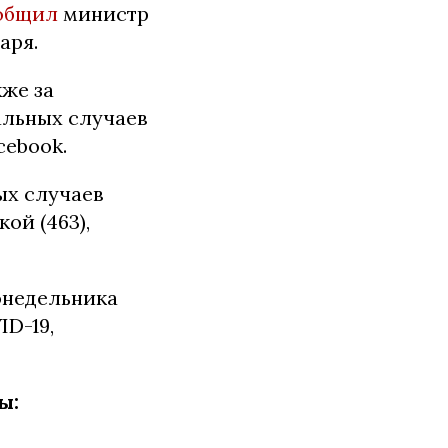
общил
министр
аря.
кже за
альных случаев
cebook.
ых случаев
ой (463),
онедельника
ID-19,
ы: