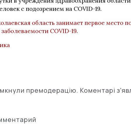
утки в учреждения здравоохранения области
еловек с подозрением на COVID-19.
олаевская область занимает первое место п
 заболеваемости COVID-19.
тика
імкнули премодерацію. Коментарі з'яв
омментарий