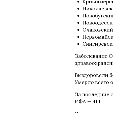
Кривоозерск
Николаевски
Новобугский
Новоодесски
Очаковский 
Первомайски
Снигиревски
Заболевание CO
здравоохранен
Выздоровели бо
Умерло всего о
За последние 
ИФА — 414.