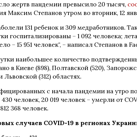
исло жертв пандемии превысило 20 тысяч,
со
я Максим Степанов утром во вторник, 12 янв
заболели 131 ребенок и 309 медработников. Та
ки госпитализированы – 1 092 человека; лет
ело – 15 951 человек", – написал Степанов в Fa
сутки наибольшее количество подтвержденн
но в Киеве (898), Полтавской (520), Запорожск
и Львовской (312) областях.
фицированных с начала пандемии на утро п
 430 человек, 20 019 человек – умерли от COV
812 368 человек.
овых случаев COVID-19 в регионах Украин