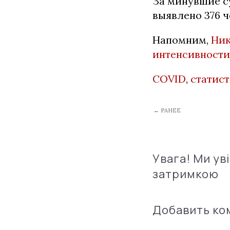
За минувшие с
выявлено 376 ч
Напомним,
Ник
интенсивности
COVID
,
статис
← РАНЕЕ
Увага! Ми ув
затримкою
Добавить к