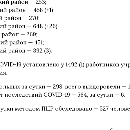
ий район — 253;
й район — 458 (+1)
 район — 270;
й район — 648 (+26)
район — 269;
й район — 451;
й район — 392 (3).
VID-19 установлено у 1492 (1) работников у
ия.
льных за сутки — 298, всего выздоровели — 1
т последствий COVID-19 — 564, за сутки — 6.
сутки методом ПЦР обследовано — 527 челове