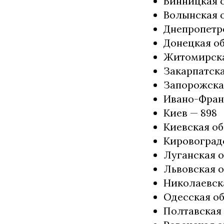
Винницкая о
Волынская о
Днепропетро
Донецкая об
Житомирска
Закарпатска
Запорожская
Ивано-Франк
Киев — 898
Киевская об
Кировоградс
Луганская о
Львовская о
Николаевска
Одесская об
Полтавская 