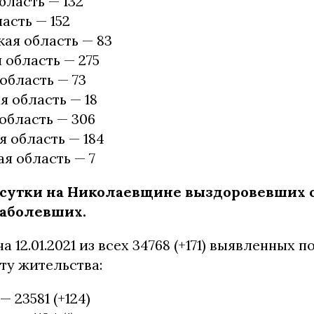
бласть — 132
асть — 152
ая область — 83
 область — 275
область — 73
 область — 18
область — 306
 область — 184
я область — 7
сутки на Николаевщине выздоровевших о
заболевших.
а 12.01.2021 из всех 34768 (+171) выявленных
ту жительства:
— 23581 (+124)