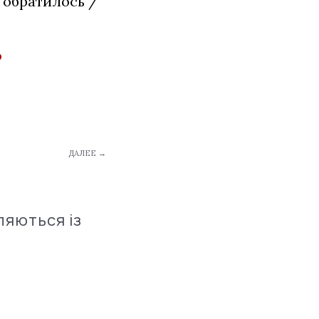
 обратилось /
о
ДАЛЕЕ →
ляються із