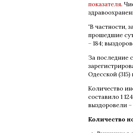
показателя
. Ч
здравоохранени
"В частности, 
прошедшие сут
– 184; выздоров
За последние 
зарегистрирова
Одесской (315) 
Количество ин
составило 1 124
выздоровели – 
Количество н