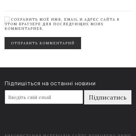
СОХРАНИТЬ МОЁ ИМЯ, EMAIL И АДРЕС САЙТА В
ЭТОМ БРАУЗЕРЕ ДЛЯ ПОСЛЕДУЮЩИХ МОИХ
КОММЕНТАРИЕВ.
ОТПРАВИТЬ КОММЕНТАРИЙ
Підпишіться на останні новини
E
Підписатись
m
a
i
l
*
ВИКОРИСТАННЯ МАТЕРІАЛІВ САЙТУ ДОЗВОЛЕНО ЛИШЕ