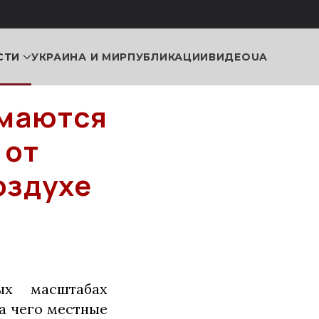
СТИ
УКРАИНА И МИР
ПУБЛИКАЦИИ
ВИДЕО
UA
имаются
 от
оздухе
ых масштабах
а чего местные