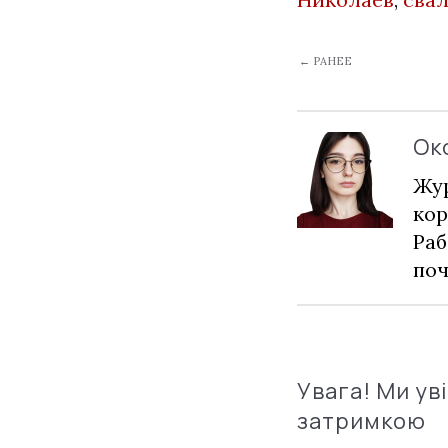
← РАНЕЕ
Ок
Жур
кор
Раб
по
Увага! Ми ув
затримкою