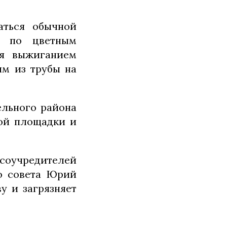
аться обычной
й по цветным
ся выжиганием
ым из трубы на
ельного района
той площадки и
з соучредителей
го совета Юрий
у и загрязняет