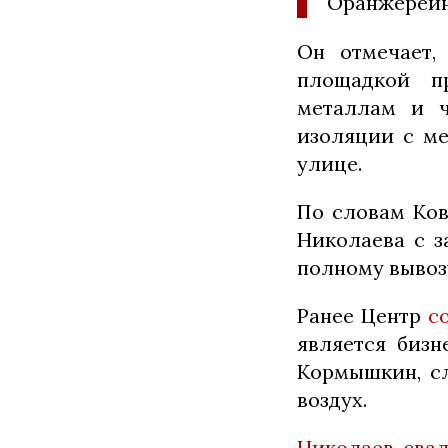
Оранжерейна
Он отмечает,
площадкой п
металлам и ч
изоляции с ме
улице.
По словам Ков
Николаева с з
полному вывоз
Ранее Центр
с
является бизн
Кормышкин, сл
воздух.
Николаев
,
сва