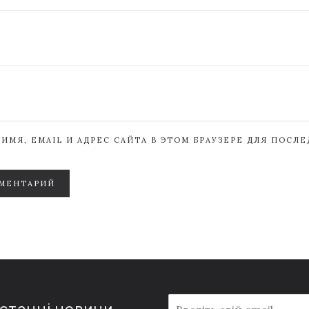
ИМЯ, EMAIL И АДРЕС САЙТА В ЭТОМ БРАУЗЕРЕ ДЛЯ ПОСЛ
МЕНТАРИЙ
E