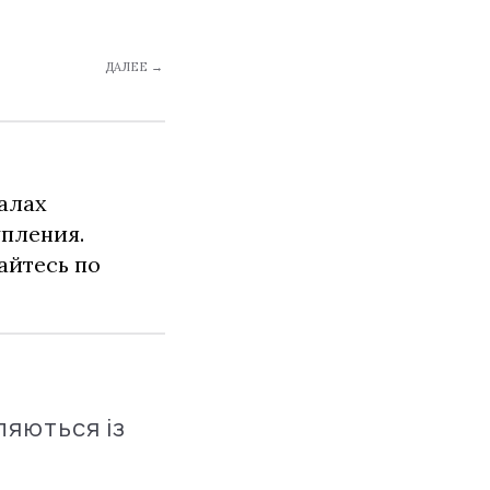
ДАЛЕЕ →
алах
упления.
айтесь по
ляються із