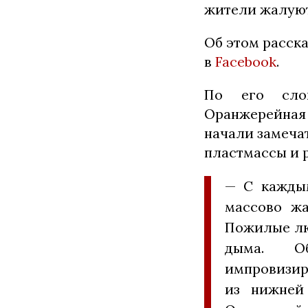
жители жалуют
Об этом расск
в
Facebook
.
По его слов
Оранжерейная
начали замечат
пластмассы и 
— С кажды
массово жа
Пожилые лю
дыма. Об
импровизир
из нижней