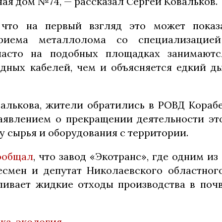
я дом №74, — рассказал Сергей Ковальков.
 что на первый взгляд это может показ
риема металлолома со специализацие
асто на подобных площадках занимают
дных кабелей, чем и объясняется едкий д
алькова, жители обратились в РОВД Кораб
аявлением о прекращении деятельности э
у сырья и оборудования с территории.
ообщал
, что завод «Экотранс», где одним и
есмен и депутат Николаевского областно
ивает жидкие отходы производства в почв
лка
,
экология