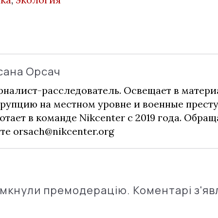
сана Орсач
налист-расследователь. Освещает в матери
рупцию на местном уровне и военные прест
отает в команде Nikcenter с 2019 года. Обращ
чте
orsach@nikcenter.org
імкнули премодерацію. Коментарі з'яв