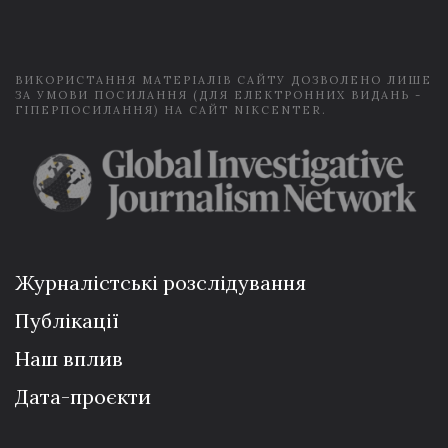
l
*
ВИКОРИСТАННЯ МАТЕРІАЛІВ САЙТУ ДОЗВОЛЕНО ЛИШЕ
ЗА УМОВИ ПОСИЛАННЯ (ДЛЯ ЕЛЕКТРОННИХ ВИДАНЬ -
ГІПЕРПОСИЛАННЯ) НА САЙТ NIKCENTER.
Журналістські розслідування
Публікації
Наш вплив
Дата-проєкти