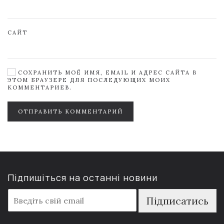
САЙТ
СОХРАНИТЬ МОЁ ИМЯ, EMAIL И АДРЕС САЙТА В
ЭТОМ БРАУЗЕРЕ ДЛЯ ПОСЛЕДУЮЩИХ МОИХ
КОММЕНТАРИЕВ.
ОТПРАВИТЬ КОММЕНТАРИЙ
Підпишіться на останні новини
E
Підписатись
m
a
i