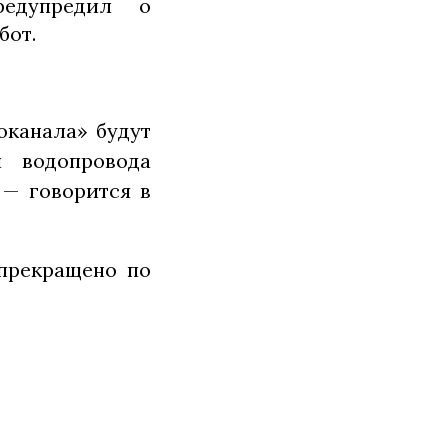
редупредил о
бот.
оканала» будут
 водопровода
 — говорится в
 прекращено по