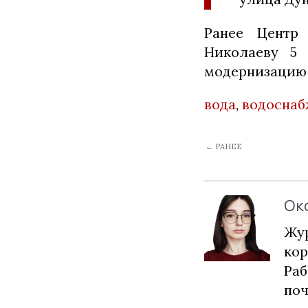
Ранее Центр
Николаеву 5 
модернизацию 
вода
,
водоснаб
← РАНЕЕ
Ок
Жур
кор
Раб
по