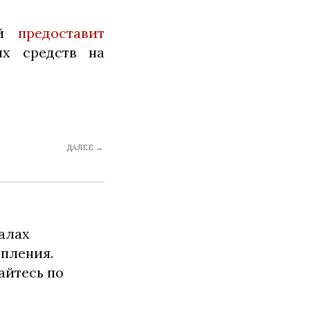
ий
предоставит
ых средств на
ДАЛЕЕ →
алах
упления.
айтесь по