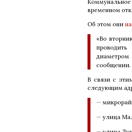
Коммунально
временном отк
Об этом они
на
«Во вторник
проводить
диаметром 
сообщении.
В связи с эти
следующим ад
— микрорай
— улица Мал
— улица Дун