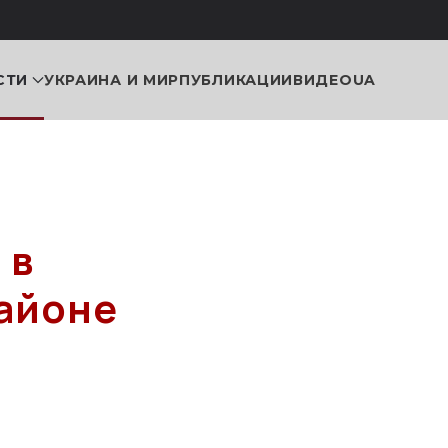
СТИ
УКРАИНА И МИР
ПУБЛИКАЦИИ
ВИДЕО
UA
 в
айоне