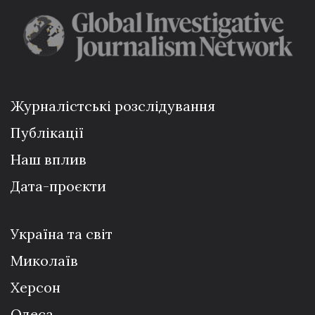
Журналістські розслідування
Публікації
Наш вплив
Дата-проєкти
Україна та світ
Миколаїв
Херсон
Одеса