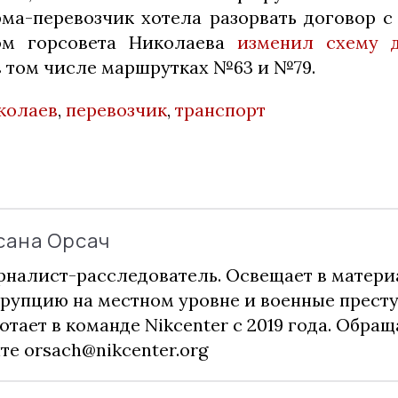
ма-перевозчик хотела разорвать договор с
ом горсовета Николаева
изменил схему 
 в том числе маршрутках №63 и №79.
колаев
,
перевозчик
,
транспорт
сана Орсач
налист-расследователь. Освещает в матери
рупцию на местном уровне и военные прест
отает в команде Nikcenter с 2019 года. Обращ
чте
orsach@nikcenter.org