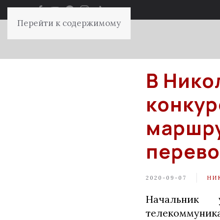
Перейти к содержимому
В Нико
конкур
маршру
перево
2020-09-07
НИ
Начальник 
телекоммуни