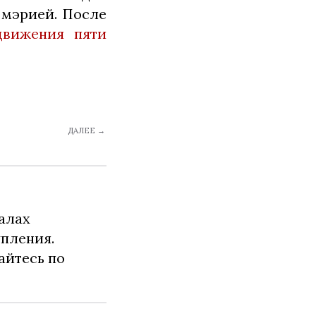
 мэрией. После
движения пяти
ДАЛЕЕ →
алах
упления.
айтесь по