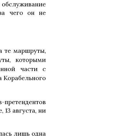
а обслуживание
-за чего он не
а те маршруты,
уты, которыми
нной части с
а Корабельного
в-претендентов
 13 августа, ни
лась лишь одна