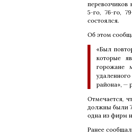
перевозчиков 
5-го, 76-го, 
состоялся.
Об этом сообщ
«Был повтор
которые я
горожане 
удаленного 
района», — 
Отмечается, ч
должны были 7 
одна из фирм 
Ранее сообщал