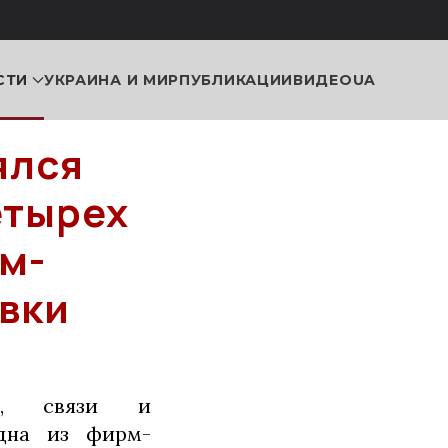
СТИ
УКРАИНА И МИР
ПУБЛИКАЦИИ
ВИДЕО
UA
ялся
етырех
м-
явки
са, связи и
дна из фирм-