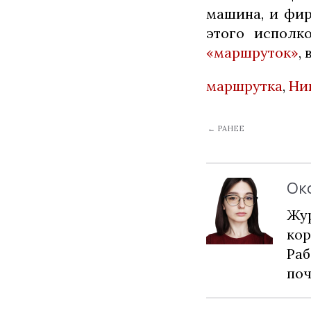
машина, и фир
этого исполк
«маршруток»
,
маршрутка
,
Ни
← РАНЕЕ
Ок
Жур
кор
Раб
по