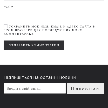
САЙТ
СОХРАНИТЬ МОЁ ИМЯ, EMAIL И АДРЕС САЙТА В
ЭТОМ БРАУЗЕРЕ ДЛЯ ПОСЛЕДУЮЩИХ МОИХ
КОММЕНТАРИЕВ.
ОТПРАВИТЬ КОММЕНТАРИЙ
Підпишіться на останні новини
E
Підписатись
m
a
i
l