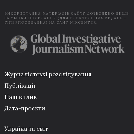
*
ВИКОРИСТАННЯ МАТЕРІАЛІВ САЙТУ ДОЗВОЛЕНО ЛИШЕ
ЗА УМОВИ ПОСИЛАННЯ (ДЛЯ ЕЛЕКТРОННИХ ВИДАНЬ -
ГІПЕРПОСИЛАННЯ) НА САЙТ NIKCENTER.
Журналістські розслідування
Публікації
Наш вплив
Дата-проєкти
Україна та світ