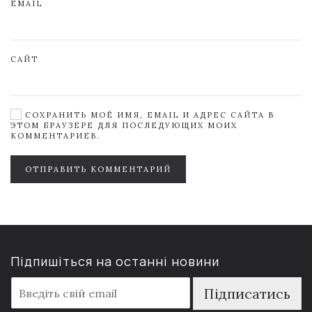
EMAIL
САЙТ
СОХРАНИТЬ МОЁ ИМЯ, EMAIL И АДРЕС САЙТА В
ЭТОМ БРАУЗЕРЕ ДЛЯ ПОСЛЕДУЮЩИХ МОИХ
КОММЕНТАРИЕВ.
ОТПРАВИТЬ КОММЕНТАРИЙ
Підпишіться на останні новини
E
Підписатись
m
a