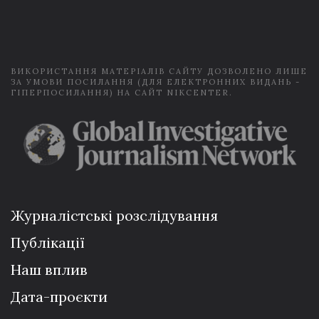
i
l
*
ВИКОРИСТАННЯ МАТЕРІАЛІВ САЙТУ ДОЗВОЛЕНО ЛИШЕ
ЗА УМОВИ ПОСИЛАННЯ (ДЛЯ ЕЛЕКТРОННИХ ВИДАНЬ -
ГІПЕРПОСИЛАННЯ) НА САЙТ NIKCENTER.
Журналістські розслідування
Публікації
Наш вплив
Дата-проєкти