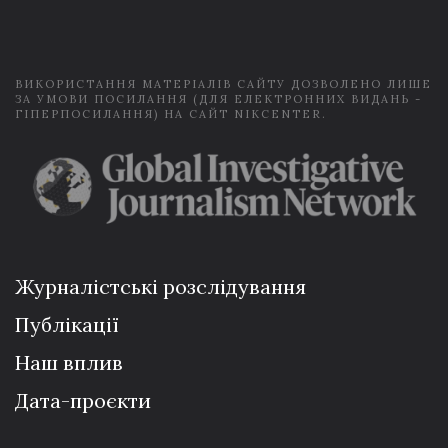
i
l
*
ВИКОРИСТАННЯ МАТЕРІАЛІВ САЙТУ ДОЗВОЛЕНО ЛИШЕ
ЗА УМОВИ ПОСИЛАННЯ (ДЛЯ ЕЛЕКТРОННИХ ВИДАНЬ -
ГІПЕРПОСИЛАННЯ) НА САЙТ NIKCENTER.
Журналістські розслідування
Публікації
Наш вплив
Дата-проєкти