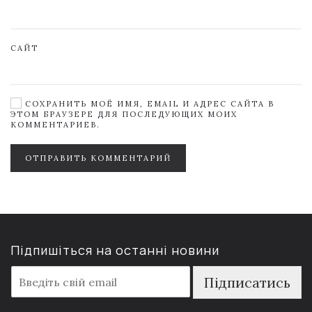
САЙТ
СОХРАНИТЬ МОЁ ИМЯ, EMAIL И АДРЕС САЙТА В
ЭТОМ БРАУЗЕРЕ ДЛЯ ПОСЛЕДУЮЩИХ МОИХ
КОММЕНТАРИЕВ.
ОТПРАВИТЬ КОММЕНТАРИЙ
Підпишіться на останні новини
E
Підписатись
m
a