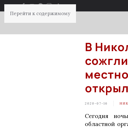
Перейти к содержимому
В Нико
сожгли
местно
открыл
2020-07-16
НИ
Сегодня ночь
областной орг