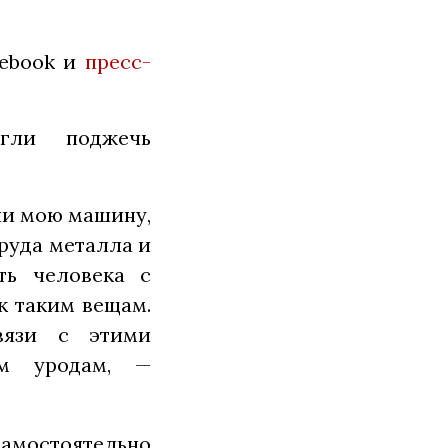
cebook и
пресс-
огли поджечь
гли мою машину,
груда металла и
ть человека с
к таким вещам.
вязи с этими
им уродам, —
амостоятельно