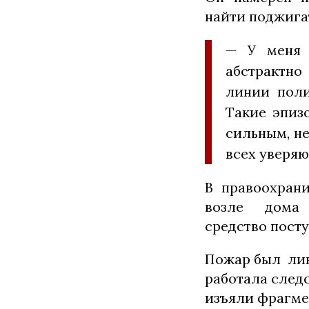
найти поджига
— У меня 
абстрактно
линии поли
Такие эпиз
сильным, не
всех уверяю
В правоохран
возле дома
средство посту
Пожар был лик
работала след
изъяли фрагмен