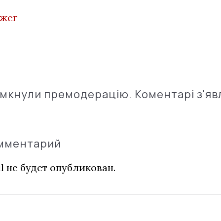
жег
імкнули премодерацію. Коментарі з'яв
омментарий
l не будет опубликован.