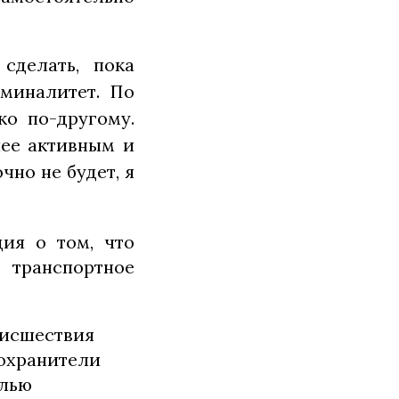
сделать, пока
иминалитет. По
о по-другому.
лее активным и
чно не будет, я
ия о том, что
ранспортное
оисшествия
оохранители
елью