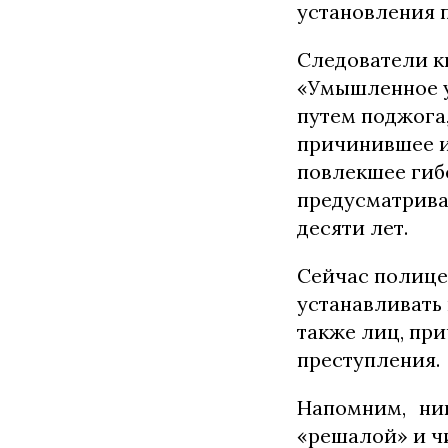
установления п
Следователи к
«Умышленное у
путем поджога
причинившее и
повлекшее гиб
предусматривае
десяти лет.
Сейчас полицей
устанавливать
также лиц, пр
преступления.
Напомним, ни
«решалой» и ч