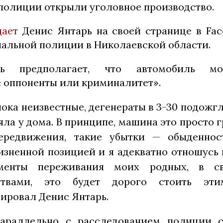
 полиции открыли уголовное производство.
щает
Денис Янтарь на своей странице в Fa
альной полиции в Николаевской области.
ь предполагает, что автомобиль м
 оппоненты или криминалитет».
пока неизвестные, дегенераты в 3-30 подож
яла у дома. В принципе, машина это просто 
ередвижения, такие убытки — обыденнос
изненной позицией и я адекватно отношусь 
енты переживания моих родных, в с
ьствами, это будет дорого стоить эт
ировал Денис Янтарь.
араллельно с расследованием полиции с