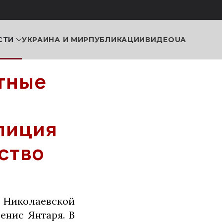
СТИ
УКРАИНА И МИР
ПУБЛИКАЦИИ
ВИДЕО
UA
тные
лиция
ство
 Николаевской
енис Янтаря. В