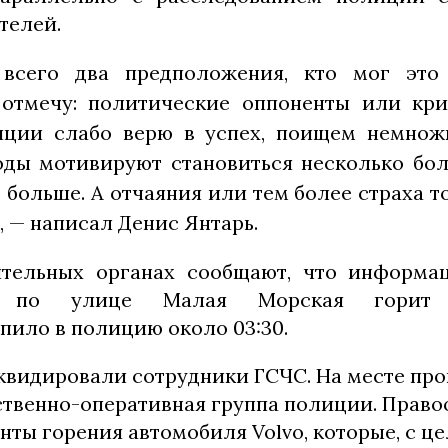
телей.
всего два предположения, кто мог это 
 отмечу: политические оппоненты или кр
ции слабо верю в успех, поищем немножк
оды мотивируют становиться несколько бо
 больше. А отчаяния или тем более страха то
, — написал Денис Янтарь.
ительных органах сообщают, что информац
 по улице Малая Морская горит т
пило в полицию около 03:30.
видировали сотрудники ГСЧС. На месте пр
ственно-оперативная группа полиции. Прав
ты горения автомобиля Volvo, которые, с ц