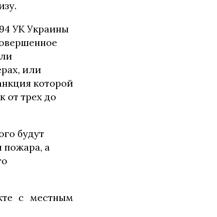
изу.
194 УК Украины
совершенное
или
рах, или
анкция которой
 от трех до
ого будут
 пожара, а
го
кте с местным