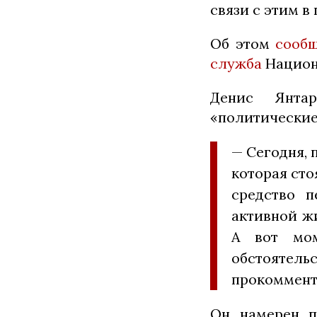
связи с этим в
Об этом
сооб
служба
Национ
Денис Янтар
«политические
— Сегодня, 
которая сто
средство п
активной ж
А вот мом
обстоятел
прокоммент
Он намерен п