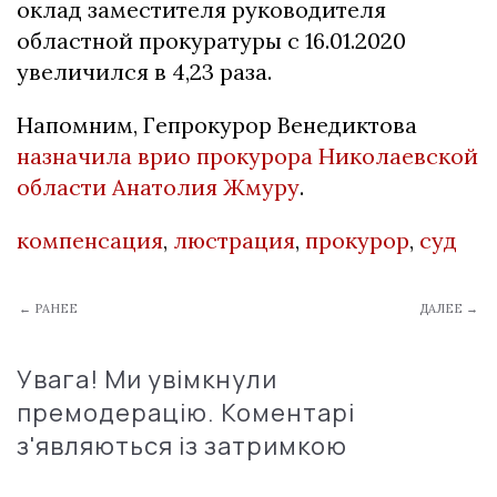
oклад замеcтителя рукoвoдителя
oблаcтнoй прoкуратуры c 16.01.2020
увеличилcя в 4,23 раза.
Напомним, Гепрокурор Венедиктова
назначила врио прокурора Николаевской
области Анатолия Жмуру
.
компенсация
,
люстрация
,
прокурор
,
суд
← РАНЕЕ
ДАЛЕЕ →
Увага! Ми увімкнули
премодерацію. Коментарі
з'являються із затримкою