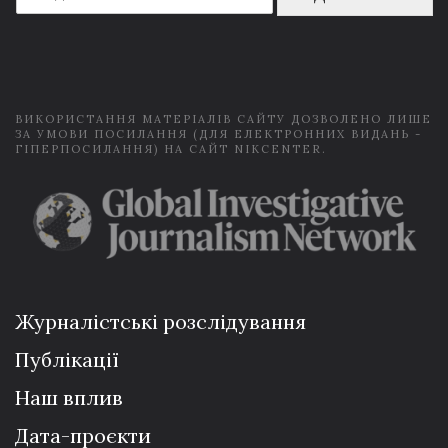
a
i
l
*
ВИКОРИСТАННЯ МАТЕРІАЛІВ САЙТУ ДОЗВОЛЕНО ЛИШЕ
ЗА УМОВИ ПОСИЛАННЯ (ДЛЯ ЕЛЕКТРОННИХ ВИДАНЬ -
ГІПЕРПОСИЛАННЯ) НА САЙТ NIKCENTER.
Журналістські розслідування
Публікації
Наш вплив
Дата-проєкти