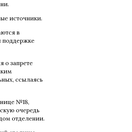
ни.
ные источники.
аются в
и поддержке
я о запрете
аким
ьных, ссылаясь
ьнице №18,
ескую очередь
ждом отделении.