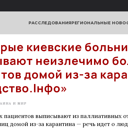
РАССЛЕДОВАНИЯ
РЕГИОНАЛЬНЫЕ НОВО
рые киевские больн
вают неизлечимо б
тов домой из-за кар
дство.Інфо»
АИНА И МИР
 пациентов выписывают из паллиативных о
иц домой из-за карантина — речь идет о люд