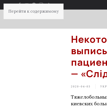
Перейти к содержимому
Некото
выписы
пациен
— «Слі
2020-04-03
УКР
Тяжелобольных
киевских больн