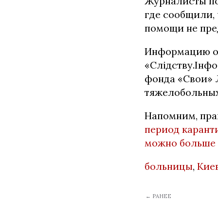
Журналисты по
где сообщили, 
помощи не пр
Информацию о 
«Слідству.Інфо
фонда «Свои» 
тяжелобольных 
Напомним, пра
период каранти
можно больше
больницы
,
Кие
← РАНЕЕ