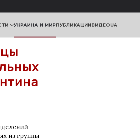
СТИ
УКРАИНА И МИР
ПУБЛИКАЦИИ
ВИДЕО
UA
ицы
ольных
антина
тделений
ях из группы