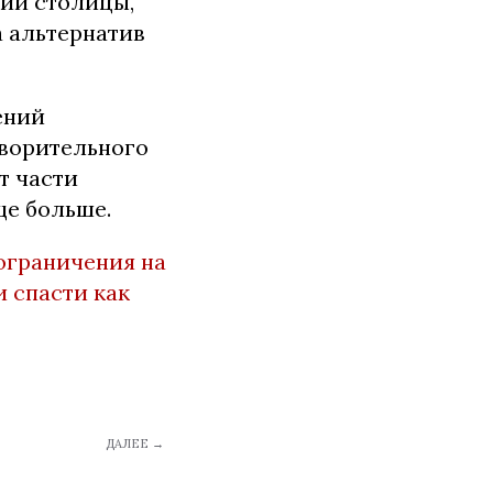
ий столицы,
а альтернатив
ений
творительного
т части
ще больше.
 ограничения на
и спасти как
ДАЛЕЕ →