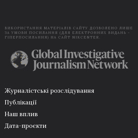
i
l
*
ВИКОРИСТАННЯ МАТЕРІАЛІВ САЙТУ ДОЗВОЛЕНО ЛИШЕ
ЗА УМОВИ ПОСИЛАННЯ (ДЛЯ ЕЛЕКТРОННИХ ВИДАНЬ -
ГІПЕРПОСИЛАННЯ) НА САЙТ NIKCENTER.
Журналістські розслідування
Публікації
Наш вплив
Дата-проєкти