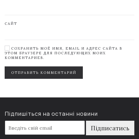
САЙТ
СОХРАНИТЬ МОЁ ИМЯ, EMAIL И АДРЕС САЙТА В
ЭТОМ БРАУЗЕРЕ ДЛЯ ПОСЛЕДУЮЩИХ МОИХ
КОММЕНТАРИЕВ.
ОТПРАВИТЬ КОММЕНТАРИЙ
Підпишіться на останні новини
E
Підписатись
m
a