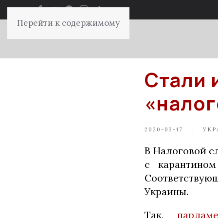
Перейти к содержимому
Стали 
«налог
2020-03-17
УКР
В Налоговой с
с карантином
Соответствующ
Украины.
Так,
парлам