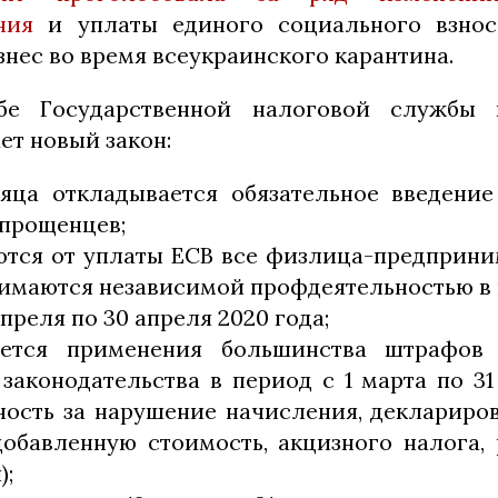
ния
и уплаты единого социального взнос
нес во время всеукраинского карантина.
бе Государственной налоговой службы 
ет новый закон:
яца откладывается обязательное введени
упрощенцев;
тся от уплаты ЕСВ все физлица-предприн
анимаются независимой профдеятельностью в п
апреля по 30 апреля 2020 года;
ается применения большинства штрафов
законодательства в период с 1 марта по 31
нность за нарушение начисления, деклариро
добавленную стоимость, акцизного налога,
);