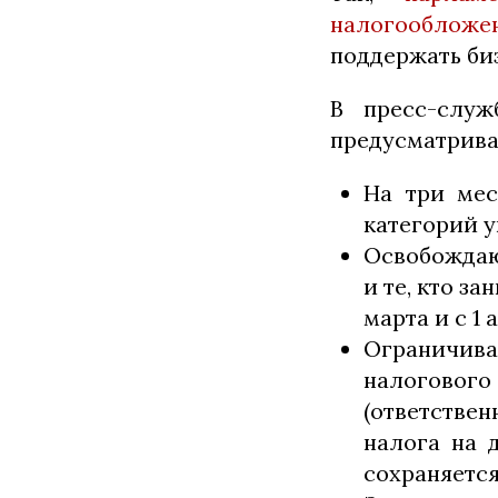
налогообложе
поддержать биз
В пресс-служ
предусматрива
На три мес
категорий 
Освобождаю
и те, кто з
марта и с 1 
Ограничив
налогового 
(ответстве
налога на 
сохраняется