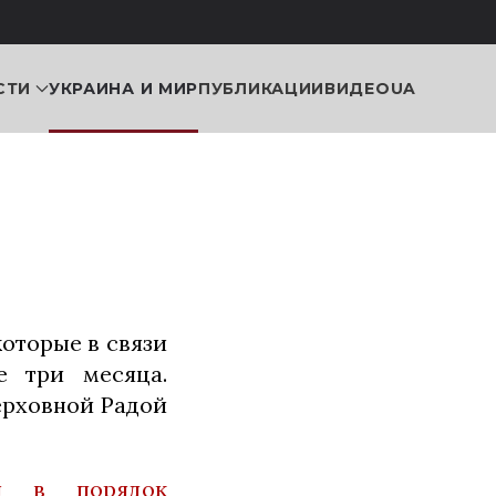
СТИ
УКРАИНА И МИР
ПУБЛИКАЦИИ
ВИДЕО
UA
оторые в связи
е три месяца.
ерховной Радой
ий в порядок