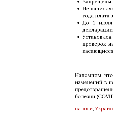
Запрещены п
Не начисляе
года плата 
До 1 июля
декларации
Установлен
проверок на
касающиеся
Напомним, что
изменений в н
предотвращен
болезни (COVID
налоги
,
Украин