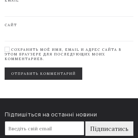
EMAIL
САЙТ
СОХРАНИТЬ МОЁ ИМЯ, EMAIL И АДРЕС САЙТА В
ЭТОМ БРАУЗЕРЕ ДЛЯ ПОСЛЕДУЮЩИХ МОИХ
КОММЕНТАРИЕВ.
ОТПРАВИТЬ КОММЕНТАРИЙ
Підпишіться на останні новини
E
Підписатись
m
a