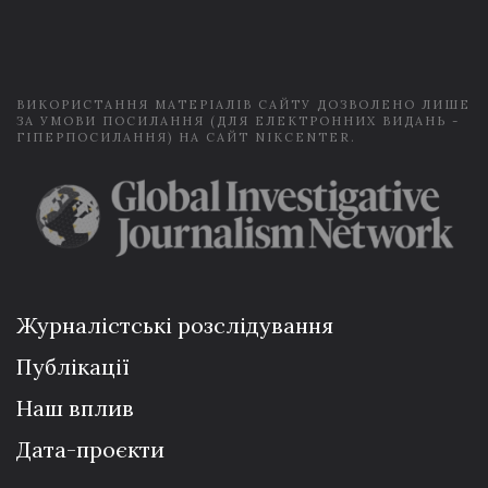
i
l
*
ВИКОРИСТАННЯ МАТЕРІАЛІВ САЙТУ ДОЗВОЛЕНО ЛИШЕ
ЗА УМОВИ ПОСИЛАННЯ (ДЛЯ ЕЛЕКТРОННИХ ВИДАНЬ -
ГІПЕРПОСИЛАННЯ) НА САЙТ NIKCENTER.
Журналістські розслідування
Публікації
Наш вплив
Дата-проєкти