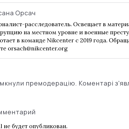
сана Орсач
налист-расследователь. Освещает в матери
рупцию на местном уровне и военные прест
отает в команде Nikcenter с 2019 года. Обращ
чте
orsach@nikcenter.org
імкнули премодерацію. Коментарі з'яв
омментарий
l не будет опубликован.