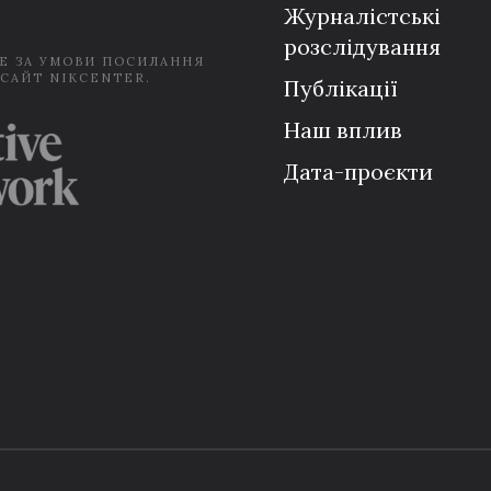
Журналістські
розслідування
Е ЗА УМОВИ ПОСИЛАННЯ
 САЙТ NIKCENTER.
Публікації
Наш вплив
Дата-проєкти