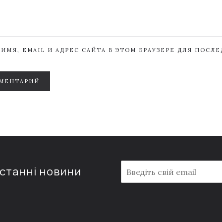
ИМЯ, EMAIL И АДРЕС САЙТА В ЭТОМ БРАУЗЕРЕ ДЛЯ ПОСЛ
МЕНТАРИЙ
E
останні новини
m
a
i
l
*