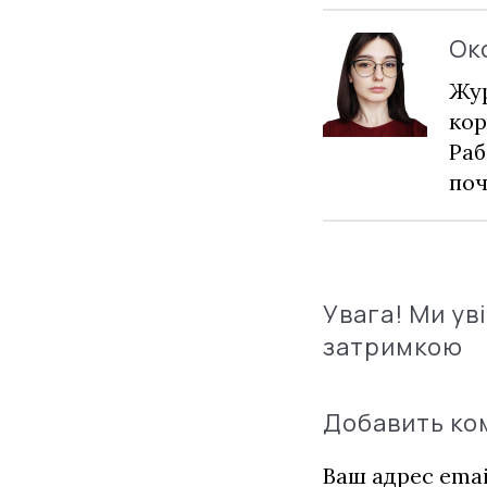
Ок
Жур
кор
Раб
по
Увага! Ми ув
затримкою
Добавить к
Ваш адрес emai