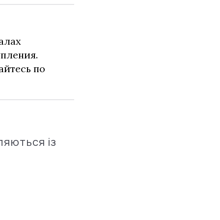
алах
упления.
айтесь по
ляються із