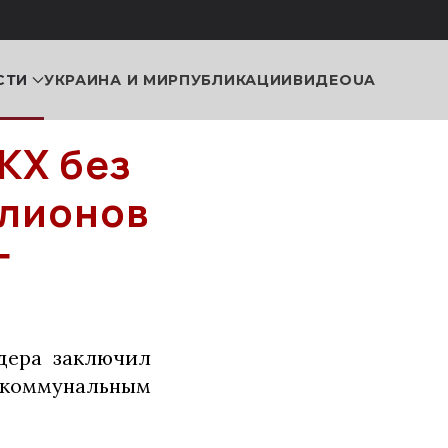
СТИ
УКРАИНА И МИР
ПУБЛИКАЦИИ
ВИДЕО
UA
КХ без
ллионов
г
дера заключил
коммунальным