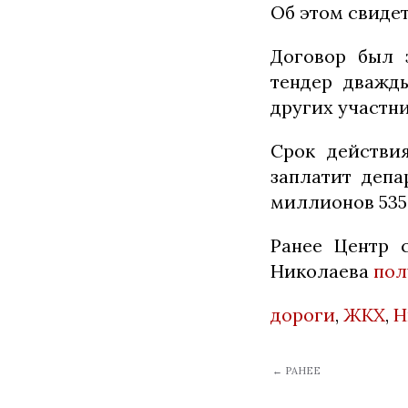
Об этом свиде
Договор был 
тендер дважд
других участни
Срок действи
заплатит деп
миллионов 535
Ранее Центр 
Николаева
по
дороги
,
ЖКХ
,
Н
← РАНЕЕ