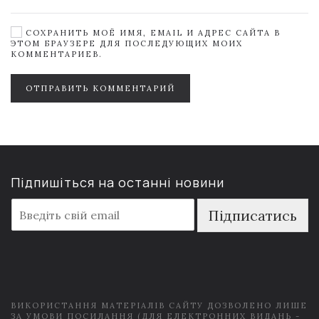
СОХРАНИТЬ МОЁ ИМЯ, EMAIL И АДРЕС САЙТА В
ЭТОМ БРАУЗЕРЕ ДЛЯ ПОСЛЕДУЮЩИХ МОИХ
КОММЕНТАРИЕВ.
ОТПРАВИТЬ КОММЕНТАРИЙ
Підпишіться на останні новини
E
Підписатись
m
a
i
l
*
ВИКОРИСТАННЯ МАТЕРІАЛІВ САЙТУ ДОЗВОЛЕНО ЛИШЕ
ЗА УМОВИ ПОСИЛАННЯ (ДЛЯ ЕЛЕКТРОННИХ ВИДАНЬ -