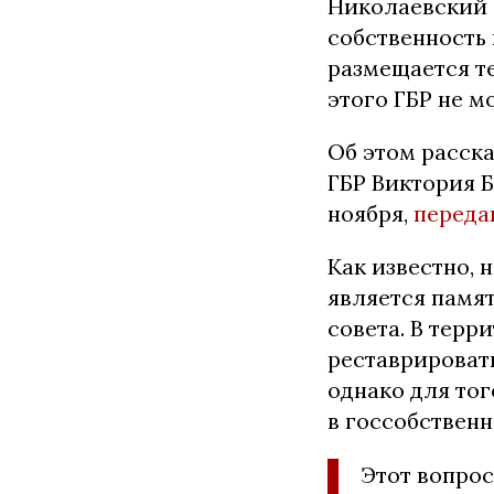
Николаевский 
собственность 
размещается т
этого ГБР не м
Об этом расск
ГБР Виктория Б
ноября,
переда
Как известно, 
является памя
совета. В тер
реставрировать
однако для тог
в госсобственн
Этот вопрос