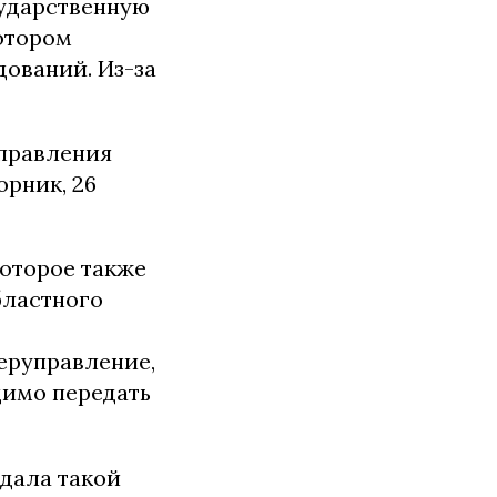
сударственную
котором
ований. Из-за
управления
орник, 26
которое также
бластного
теруправление,
димо передать
идала такой