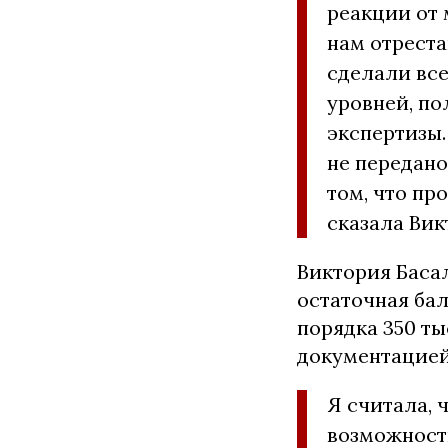
реакции от 
нам отреста
сделали все
уровней, п
экспертизы.
не передано
том, что пр
сказала Вик
Виктория Басал
остаточная ба
порядка 350 ты
документацией
Я считала, 
возможности