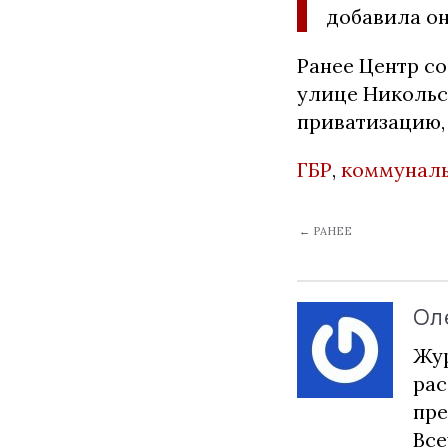
добавила он
Ранее Центр с
улице Никольск
приватизацию
ГБР
,
коммуналь
← РАНЕЕ
Ол
Жур
рас
пре
Все