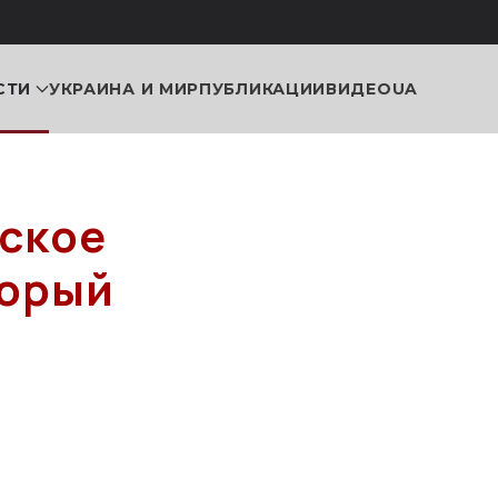
СТИ
УКРАИНА И МИР
ПУБЛИКАЦИИ
ВИДЕО
UA
еское
торый