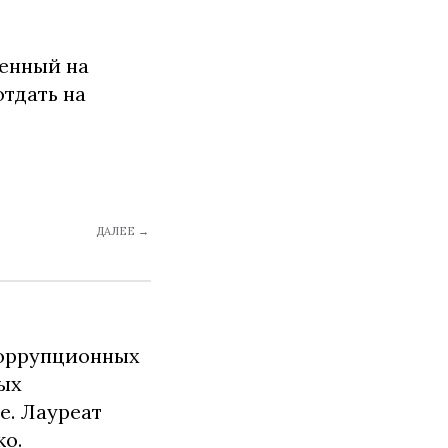
женный на
отдать на
ДАЛЕЕ →
коррупционных
ных
е. Лауреат
о.