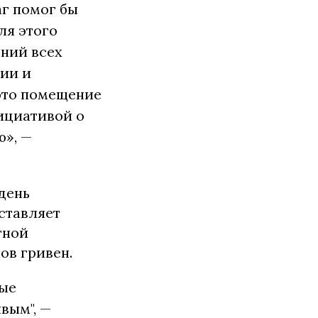
аг помог бы
ля этого
ений всех
ии и
 это помещение
нициативой о
ю», —
день
ставляет
тной
ов гривен.
бые
вым", —