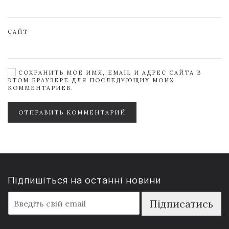
САЙТ
СОХРАНИТЬ МОЁ ИМЯ, EMAIL И АДРЕС САЙТА В
ЭТОМ БРАУЗЕРЕ ДЛЯ ПОСЛЕДУЮЩИХ МОИХ
КОММЕНТАРИЕВ.
ОТПРАВИТЬ КОММЕНТАРИЙ
Підпишіться на останні новини
E
Підписатись
m
a
i