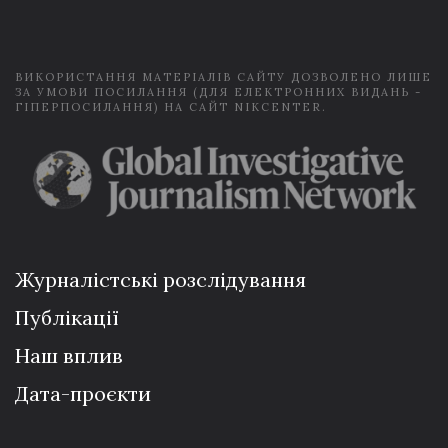
l
*
ВИКОРИСТАННЯ МАТЕРІАЛІВ САЙТУ ДОЗВОЛЕНО ЛИШЕ
ЗА УМОВИ ПОСИЛАННЯ (ДЛЯ ЕЛЕКТРОННИХ ВИДАНЬ -
ГІПЕРПОСИЛАННЯ) НА САЙТ NIKCENTER.
Журналістські розслідування
Публікації
Наш вплив
Дата-проєкти