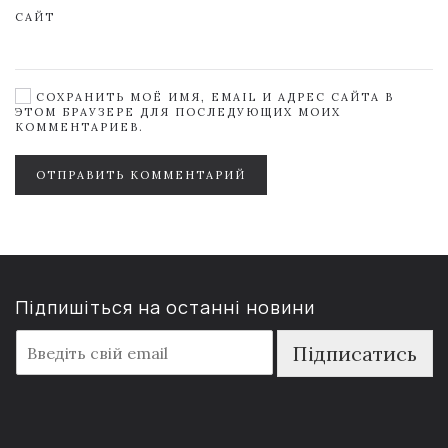
САЙТ
СОХРАНИТЬ МОЁ ИМЯ, EMAIL И АДРЕС САЙТА В
ЭТОМ БРАУЗЕРЕ ДЛЯ ПОСЛЕДУЮЩИХ МОИХ
КОММЕНТАРИЕВ.
ОТПРАВИТЬ КОММЕНТАРИЙ
Підпишіться на останні новини
E
Підписатись
m
a
i
l
*