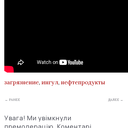
загрязнение
,
ингул
,
нефтепродукты
← РАНЕЕ
ДАЛЕЕ →
Увага! Ми увімкнули
премодерацію. Коментарі