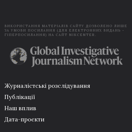
i
l
*
ВИКОРИСТАННЯ МАТЕРІАЛІВ САЙТУ ДОЗВОЛЕНО ЛИШЕ
ЗА УМОВИ ПОСИЛАННЯ (ДЛЯ ЕЛЕКТРОННИХ ВИДАНЬ -
ГІПЕРПОСИЛАННЯ) НА САЙТ NIKCENTER.
Журналістські розслідування
Публікації
Наш вплив
Дата-проєкти