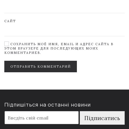
САЙТ
СОХРАНИТЬ МОЁ ИМЯ, EMAIL И АДРЕС САЙТА В
ЭТОМ БРАУЗЕРЕ ДЛЯ ПОСЛЕДУЮЩИХ МОИХ
КОММЕНТАРИЕВ.
ОТПРАВИТЬ КОММЕНТАРИЙ
Підпишіться на останні новини
E
Підписатись
m
a