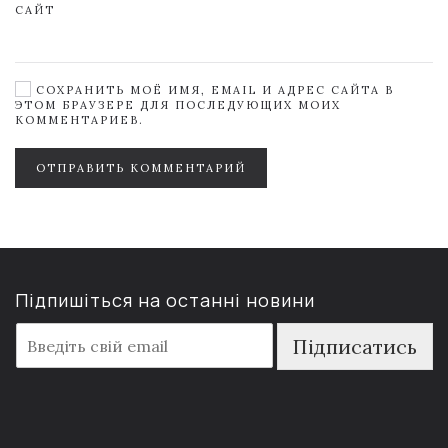
САЙТ
СОХРАНИТЬ МОЁ ИМЯ, EMAIL И АДРЕС САЙТА В
ЭТОМ БРАУЗЕРЕ ДЛЯ ПОСЛЕДУЮЩИХ МОИХ
КОММЕНТАРИЕВ.
ОТПРАВИТЬ КОММЕНТАРИЙ
Підпишіться на останні новини
E
Підписатись
m
a
i
l
*