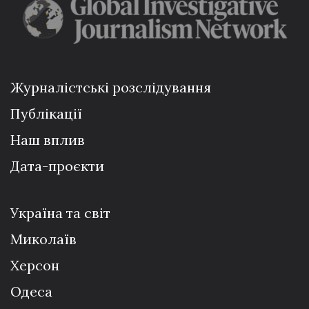
Журналістські розслідування
Публікації
Наш вплив
Дата-проєкти
Україна та світ
Миколаїв
Херсон
Одеса