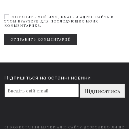
СОХРАНИТЬ МОЁ ИМЯ, EMAIL И АДРЕС САЙТА В
ЭТОМ БРАУЗЕРЕ ДЛЯ ПОСЛЕДУЮЩИХ МОИХ
КОММЕНТАРИЕВ.
ОТПРАВИТЬ КОММЕНТАРИЙ
Підпишіться на останні новини
E
Підписатись
m
a
i
l
*
ВИКОРИСТАННЯ МАТЕРІАЛІВ САЙТУ ДОЗВОЛЕНО ЛИШЕ