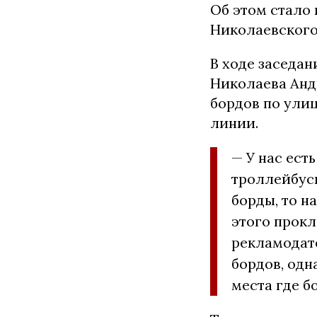
Об этом стало 
Николаевского
В ходе заседа
Николаева Анд
бордов по ули
линии.
— У нас ест
троллейбус
борды, то н
этого прок
рекламодат
бордов, одн
места где б