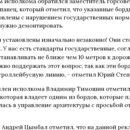
ам исполкома обратился заместитель горсове
анец, который отметил, что указанные борд
овлены с нарушением государственных норм, 
нужно демонтировать.
 установлены изначально незаконно! Они ст
. У нас есть стандарты государственные, со
танавливать не ближе чем 10 метров к доро
жно поддержать этот вопрос, так как эти бо
троллейбусную линию, – отметил
Юрий Сте
о член исполкома Владимир Тимошин отметил
 которая владеет одним из бордов, которые 
лась в управление архитектуры с просьбой о
ь Андрей Цымбал отметил, что на данной ре