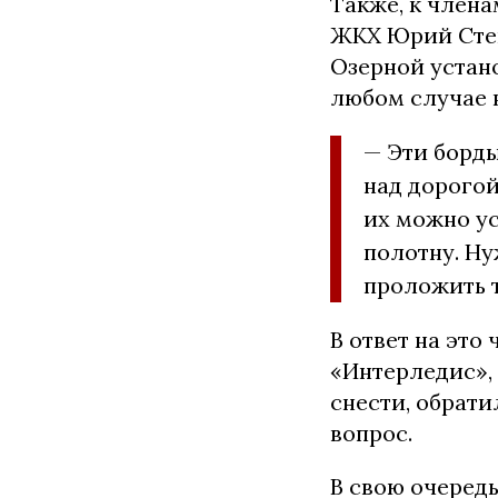
Также, к член
ЖКХ Юрий Степ
Озерной устан
любом случае 
— Эти борды
над дорогой
их можно ус
полотну. Ну
проложить 
В ответ на эт
«Интерледис»,
снести, обрати
вопрос.
В свою очеред