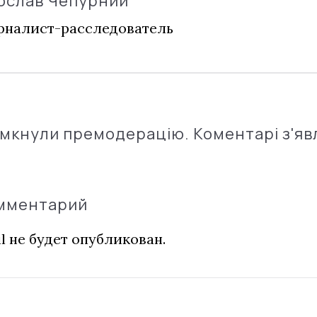
ослав Чепурний
налист-расследователь
імкнули премодерацію. Коментарі з'яв
омментарий
l не будет опубликован.