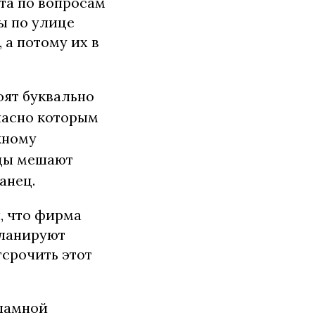
та по вопросам
ы по улице
а потому их в
оят буквально
гласно которым
жному
рды мешают
панец.
, что фирма
планируют
тсрочить этот
кламной