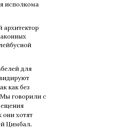
ния исполкома
й архитектор
законных
ллейбусной
абелей для
квидируют
ак как без
 Мы говорили с
мещения
к они хотят
ей Цимбал
.