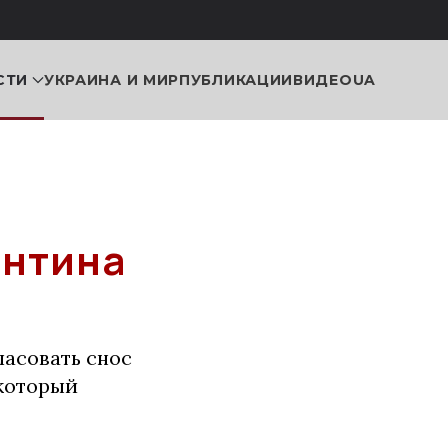
СТИ
УКРАИНА И МИР
ПУБЛИКАЦИИ
ВИДЕО
UA
Ентина
ласовать снос
 который