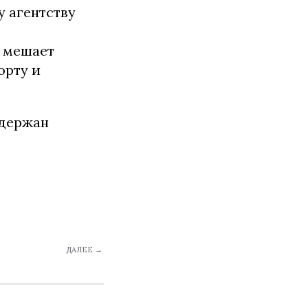
у агентству
з
о мешает
орту и
ддержан
ДАЛЕЕ →