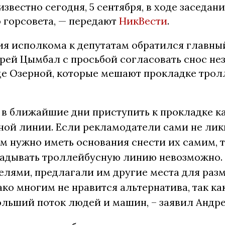
известно сегодня, 5 сентября, в ходе заседа
 горсовета, — передают
НикВести
.
ния исполкома к депутатам обратился главны
рей Цымбал с просьбой согласовать снос не
це Озерной, которые мешают прокладке тро
ь в ближайшие дни приступить к прокладке к
ной линии. Если рекламодатели сами не ли
ам нужно иметь основания снести их самим, т
ладывать троллейбусную линию невозможно.
елями, предлагали им другие места для раз
ако многим не нравится альтернатива, так ка
ольший поток людей и машин, – заявил
Андр