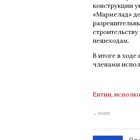
конструкции у
«Мармелад» де
разрешительных
строительству
пешеходам.
В итоге в ходе
членами испол
Ентин
,
исполк
← РАНЕЕ