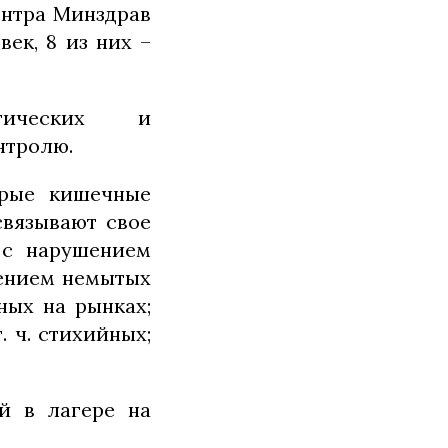
ентра Минздрав
ек, 8 из них –
тических и
нтролю.
трые кишечные
связывают свое
 с нарушением
лением немытых
ных на рынках;
. ч. стихийных;
й в лагере на