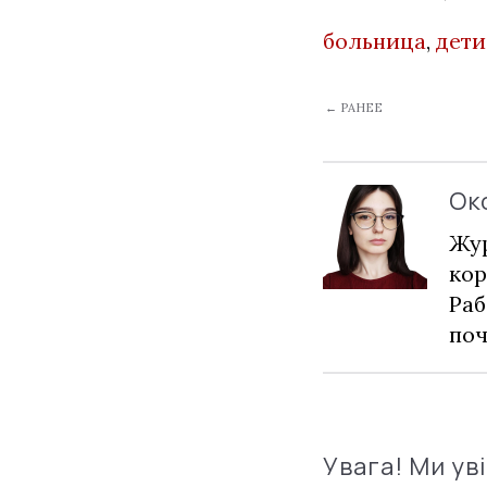
больница
,
дети
← РАНЕЕ
Ок
Жур
кор
Раб
по
Увага! Ми ув