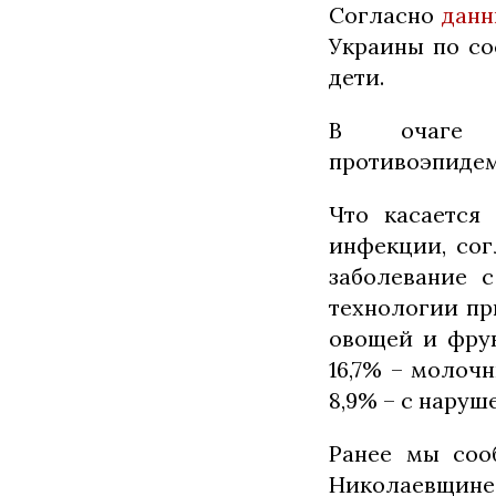
Согласно
дан
Украины по со
дети.
В очаге п
противоэпидем
Что касается
инфекции, сог
заболевание 
технологии пр
овощей и фрук
16,7% – молочн
8,9% – с наруш
Ранее мы соо
Николаевщине