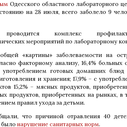
ным
Одесского областного лабораторного ц
стоянию на 28 июля, всего заболело 9 челов
роводится комплекс профилак
ических мероприятий по лабораторному ко
 общей «картины» заболеваемости на ос
ласно факторному анализу, 16,4% больных 
с употреблением готовых домашних блюд
иготовления и хранения; 17,9% – с употреб
тов 15,2% – мясных продуктов, приобретен
ых продуктов, приобретенных на рынках, в т
ением правил ухода за детьми.
бщали, что причиной отравления 40 дете
 было
нарушение санитарных норм
.