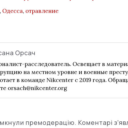
,
Одесса
,
отравление
сана Орсач
налист-расследователь. Освещает в матери
рупцию на местном уровне и военные прест
отает в команде Nikcenter с 2019 года. Обращ
чте
orsach@nikcenter.org
імкнули премодерацію. Коментарі з'яв