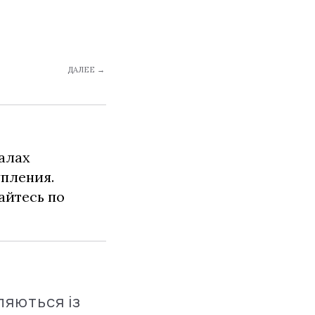
ДАЛЕЕ →
алах
упления.
айтесь по
ляються із