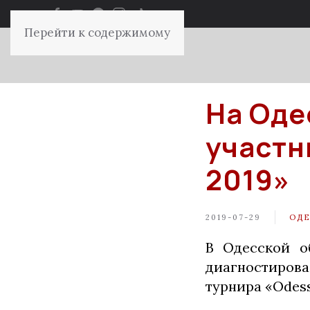
Перейти к содержимому
На Оде
участн
2019»
2019-07-29
ОДЕ
В Одесской о
диагностирова
турнира «Оdes