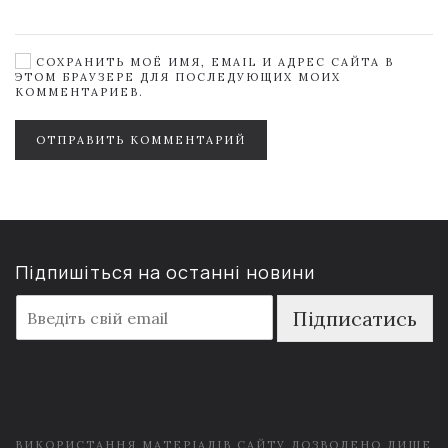
СОХРАНИТЬ МОЁ ИМЯ, EMAIL И АДРЕС САЙТА В
ЭТОМ БРАУЗЕРЕ ДЛЯ ПОСЛЕДУЮЩИХ МОИХ
КОММЕНТАРИЕВ.
ОТПРАВИТЬ КОММЕНТАРИЙ
Підпишіться на останні новини
E
Підписатись
m
a
i
l
*
ВИКОРИСТАННЯ МАТЕРІАЛІВ САЙТУ ДОЗВОЛЕНО ЛИШЕ