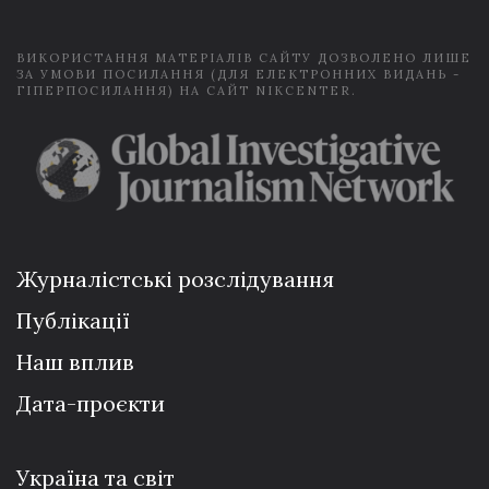
*
ВИКОРИСТАННЯ МАТЕРІАЛІВ САЙТУ ДОЗВОЛЕНО ЛИШЕ
ЗА УМОВИ ПОСИЛАННЯ (ДЛЯ ЕЛЕКТРОННИХ ВИДАНЬ -
ГІПЕРПОСИЛАННЯ) НА САЙТ NIKCENTER.
Журналістські розслідування
Публікації
Наш вплив
Дата-проєкти
Україна та світ