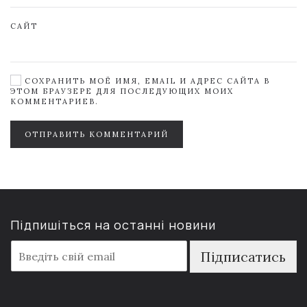
САЙТ
СОХРАНИТЬ МОЁ ИМЯ, EMAIL И АДРЕС САЙТА В
ЭТОМ БРАУЗЕРЕ ДЛЯ ПОСЛЕДУЮЩИХ МОИХ
КОММЕНТАРИЕВ.
ОТПРАВИТЬ КОММЕНТАРИЙ
Підпишіться на останні новини
E
Підписатись
m
a
i
l